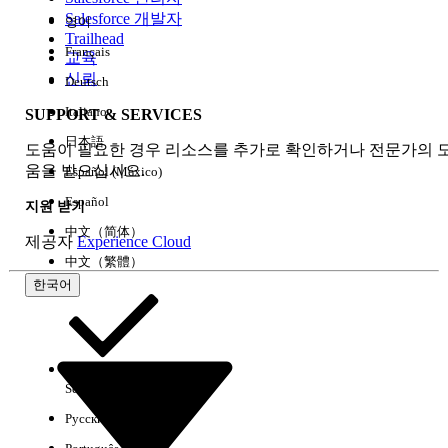
Salesforce 개발자
영어
경험
Trailhead
Français
교육
신뢰
Deutsch
Italiano
SUPPORT & SERVICES
모두 지우기
완료
日本語
도움이 필요한 경우 리소스를 추가로 확인하거나 전문가의 
움을 받으십시오.
Español (México)
Español
지원 받기
中文（简体）
제공자
Experience Cloud
中文（繁體）
한국어
Select Org
한국어
Русский
결과 없음