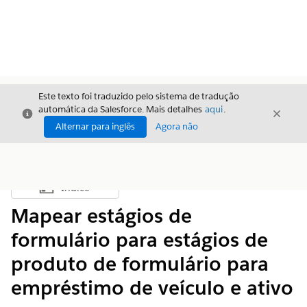
Este texto foi traduzido pelo sistema de tradução
automática da Salesforce. Mais detalhes
aqui
.
Fechar
Fecha
Fechar
Alternar para inglês
Agora não
Índice
Mostrar índice
Mapear estágios de
formulário para estágios de
produto de formulário para
empréstimo de veículo e ativo