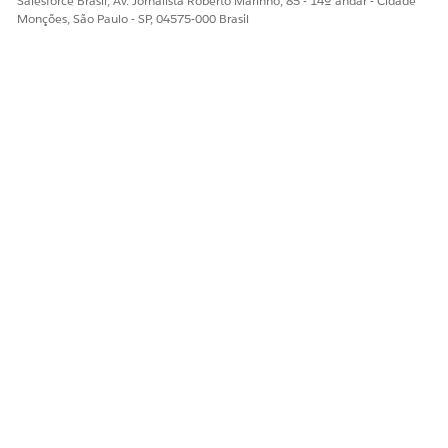
Salesforce Brasil, Av. Jornalista Roberto Marinho, 85 - 14º andar - Cidade
Para Tipo de dados, selecione
Texto
.
Monções, São Paulo - SP, 04575-000 Brasil
Clique em
Concluído
.
Salve suas alterações.
Clique em
Adicionar linha
.
Insira os detalhes conforme fornecido na tabela.
APPLICATIONFORMPROD
APPLICATIONFORMSTAGE
UCTSTAGE
Aprovado
Decisão
automaticamente
Rejeitado
Decisão
automaticamente
Aguardando assinatura
Fechando
Reservar para Core
Reservar para Core
Geração de contrato
Fechando
Contrato em revisão
Fechando
Cliente aprovado
Decisão