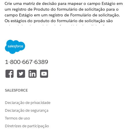
Crie uma matriz de decisão para mapear o campo Estágio em
um registro de Produto do formulário de solicitação para o
campo Estágio em um registro de Formulário de solicitação.
Os estágios do produto do formulário de solicitação são
subestágios dos estágios do formulário de solicitação
relacionado. Por exemplo, os estágios Geração de contrato,
Contrato em revisão, Aguardando assinatura e Assinatura
concluída de um produto de formulário de solicitação são
todos mapeados para o estágio de Fechamento de um
formulário de solicitação.
1-800-667-6389
EDIÇÕES OBRIGATÓRIAS
Disponível em: Edições
Enterprise
,
Unlimited
e
Developer
.
SALESFORCE
PERMISSÕES DO USUÁRIO NECESSÁRIAS
Para criar uma matriz de
Conjunto de permissões de
Declaração de privacidade
decisão:
Administrador do Designer
Declaração de segurança
de regras
Termos de uso
Habilite o Mecanismo de regras de negócios em sua
Diretrizes de participação