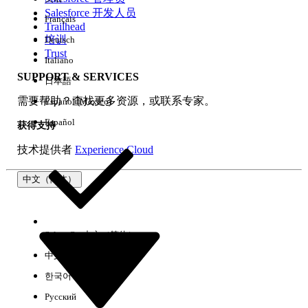
Salesforce 开发人员
Français
体验
Trailhead
培训
Deutsch
Trust
Italiano
SUPPORT & SERVICES
日本語
全部清除
完成
需要帮助？查找更多资源，或联系专家。
Español (México)
Español
获得支持
技术提供者
Experience Cloud
中文（简体）
Select Org
中文（简体）
中文（繁体）
한국어
Русский
没有结果