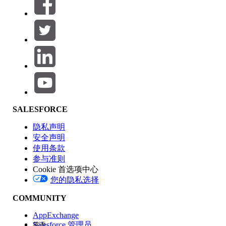
筛选器 (0)
选择筛选器
添加
产品区域
SALESFORCE
功能影响
隐私声明
安全声明
使用条款
参与准则
Cookie 首选项中心
版本
您的隐私选择
COMMUNITY
AppExchange
Salesforce 管理员
英语