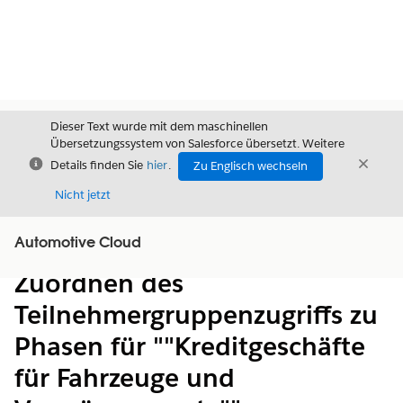
Dieser Text wurde mit dem maschinellen
Übersetzungssystem von Salesforce übersetzt. Weitere
Schließen
Schli
Details finden Sie
hier
.
Zu Englisch wechseln
Schließ
Nicht jetzt
Automotive Cloud
Inhalt
Inhalt anzeigen
Zuordnen des
Teilnehmergruppenzugriffs zu
Phasen für ""Kreditgeschäfte
für Fahrzeuge und