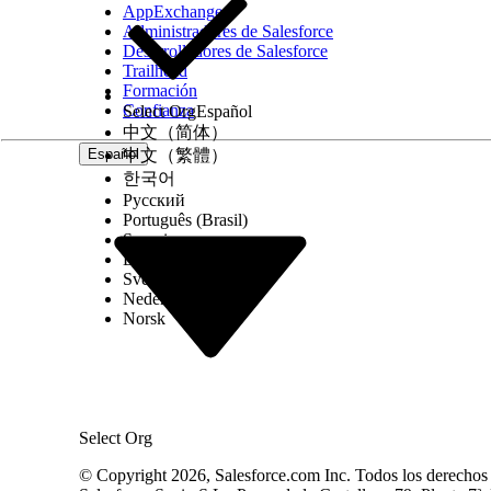
Guarde sus cambios.
AppExchange
Haga clic en
Agregar fila
.
Administradores de Salesforce
Introduzca los detalles que se indican en la tabla.
Desarrolladores de Salesforce
Trailhead
ApplicationFormProductStage
Acceso_
Formación
Aprobado
ApplicationF
Confianza
Select Org
Español
Rechazado automáticamente
ApplicationF
中文（简体）
Esperando firma
ApplicationF
Español
中文（繁體）
한국어
Libro en núcleo
ApplicationF
Русский
Generación de contratos
ApplicationF
Português (Brasil)
Contrato en revisión
ApplicationF
Suomi
Dansk
Aprobado por el cliente
ApplicationF
Svenska
Cliente rechazado
ApplicationF
Nederlands
En revisión
ApplicationF
Norsk
Admisión
ApplicationF
Necesita más información
ApplicationF
Firma completa
ApplicationF
Enviado
ApplicationF
Select Org
Suscriptor aprobado
ApplicationF
© Copyright 2026, Salesforce.com Inc. Todos los derechos r
Suscriptor rechazado
ApplicationF