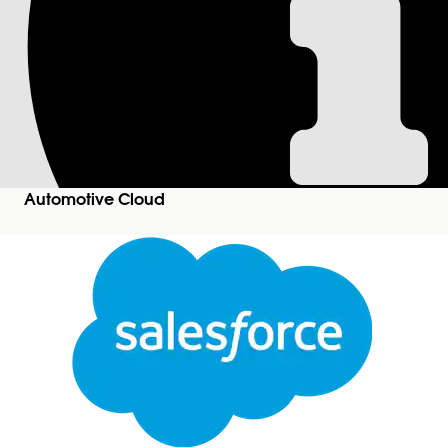
Asignar acceso de g
para préstamos de v
Cree una matriz de decisión para asignar los nivele
registros Formulario de solicitud, Producto de formu
Automotive Cloud
determinar el nivel de acceso que se debe otorgar a
de vida para una solicitud de préstamo o leasing d
Ediciones necesarias
Disponible en:
Enterprise Edition
,
Unlimited Edit
P
Para crear una matriz de decisiones:
Active el Motor de reglas comerciales en su organi
Cerrar
Desde el Iniciador de aplicación, busque y selecc