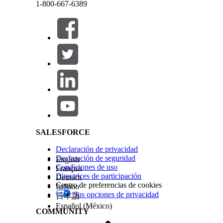
Haga clic en
Nuevo
.
1-800-667-6389
Este texto se ha traducido utilizando un sistema de traducción automática de Salesforce. M
Seleccione
Matricial de decisión
y luego haga clic
Introduzca un nombre.
Por ejemplo, introduzca
Automotive_Lending_CD
Seleccione
Estándar
como el tipo.
Guarde sus cambios.
Vaya a la ficha Relacionado.
Cerrar
Cerrar
En la ficha Versiones matriciales de decisiones, se
Salesforce Help | Article
Haga clic en
Agregar columna
y proporcione estos
Para Encabezado de columna, introduzca
A
Para Tipo, seleccione
Entrada
.
En Tipo de datos, seleccione
Texto
.
Haga clic en
Agregar columna
y proporcione estos
Para Encabezado de columna, introduzca
U
Para Tipo, seleccione
Salida
.
SALESFORCE
En Tipo de datos, seleccione
Texto
.
Haga clic en
Agregar columna
y proporcione estos
Declaración de privacidad
Para Encabezado de columna, introduzca
A
Declaración de seguridad
English
Para Tipo, seleccione
Salida
.
Condiciones de uso
Français
En Tipo de datos, seleccione
Texto
.
Directrices de participación
Deutsch
Haga clic en
Agregar columna
y proporcione estos
Centro de preferencias de cookies
Italiano
Para Encabezado de columna, introduzca
D
Sus opciones de privacidad
日本語
Para Tipo, seleccione
Salida
.
Español (México)
En Tipo de datos, seleccione
Texto
.
COMMUNITY
Haga clic en
Listo
.