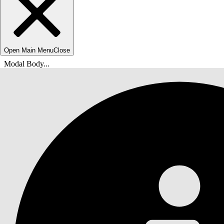
Open Main Menu
Close
Modal Body...
Usted está aquí:
Ayuda de Salesforce
Documentos
Automotive Cloud