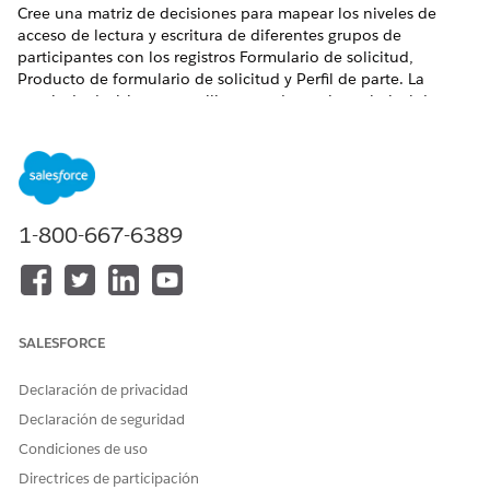
Cree una matriz de decisiones para mapear los niveles de
acceso de lectura y escritura de diferentes grupos de
participantes con los registros Formulario de solicitud,
Producto de formulario de solicitud y Perfil de parte. La
matriz de decisiones se utiliza para determinar el nivel de
acceso que se debe otorgar a suscriptores, concesionarios,
agentes y solicitantes en las diversas etapas del ciclo de vida
para una solicitud de préstamo o leasing de vehículo.
EDICIONES NECESARIAS
1-800-667-6389
Disponible en:
Enterprise Edition
,
Unlimited Edition
y
Developer Edition
PERMISOS DE USUARIO NECESARIOS
SALESFORCE
Para crear una matriz de
Conjunto de permisos
decisiones:
Administrador de Diseñador
Declaración de privacidad
de reglas
Declaración de seguridad
Active el Motor de reglas de negocio en su organización.
Condiciones de uso
Directrices de participación
Desde el Iniciador de aplicación, busque y seleccione