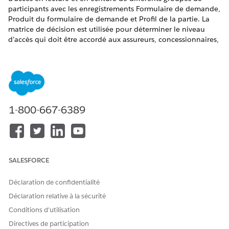
participants avec les enregistrements Formulaire de demande,
Produit du formulaire de demande et Profil de la partie. La
matrice de décision est utilisée pour déterminer le niveau
d’accès qui doit être accordé aux assureurs, concessionnaires,
agents et demandeurs à travers les diverses étapes du cycle de
vie d’une demande de prêt ou de crédit-bail automobile.
ÉDITIONS REQUISES
Disponible avec :
Enterprise
Edition,
Unlimited
Edition et
1-800-667-6389
Developer
Edition
AUTORISATIONS UTILISATEUR REQUISES
Pour créer une matrice de
Ensemble d'autorisations
SALESFORCE
décision :
Administrateur du
concepteur de règles
Déclaration de confidentialité
Activez le moteur de règles métier dans votre organisation.
Déclaration relative à la sécurité
Dans le Lanceur d'application, recherchez et sélectionnez
Conditions d’utilisation
Tableaux de référence
.
Directives de participation
Cliquez sur
Nouveau
.