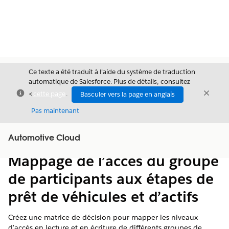
Ce texte a été traduit à l’aide du système de traduction
automatique de Salesforce. Plus de détails, consultez
Fermer
Ferme
<
cette page
.
Basculer vers la page en anglais
Fermer
Pas maintenant
Table des
Automotive Cloud
Afficher la table des matières
matières
Mappage de l’accès du groupe
de participants aux étapes de
prêt de véhicules et d’actifs
Créez une matrice de décision pour mapper les niveaux
d'accès en lecture et en écriture de différents groupes de