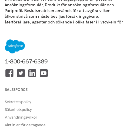
Ansökningsformulär, Produkt för ansökningsformulär och
Partprofil. Beslutsmatrisen används för att avgöra vilken
åtkomstnivå som måste beviljas försäkringsgivare,
återförsäljare, agenter och sökande i olika faser i livscykeln för
ett fordonslån eller en leasingansökan.
VERSIONER SOM KRÄVS
Tillgängliga i:
Enterprise
,
Unlimited
och
Developer
Editions.
1-800-667-6389
ANVÄNDARBEHÖRIGHETER SOM KRÄVS FÖR ATT
Skapa en beslutsmatris:
Behörighetsuppsättningen
Admin för regeldesigner
SALESFORCE
Aktivera Verksamhetsregelmotor i din organisation.
Hitta och välj
Söktabeller
från Appstartaren.
Sekretesspolicy
Klicka på
Ny
.
Säkerhetspolicy
Välj
Beslutsmatris
och klicka sedan på
Nästa
.
Användningsvillkor
Ange ett namn.
Ange till exempel
som
Automotive_Lending_CDS_Config
Riktlinjer för deltagande