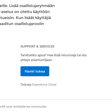
ille. Lisää osallistujaryhmään
 -asetus on otettu käyttöön
ueisiin. Kun lisäät käyttäjiä
aditun osallistujaroolin
SUPPORT & SERVICES
Tarvitsetko apua? Hae lisää resursseja tai ota
yhteys asiantuntijaan.
Hanki tukea
jakamisen käyttöoikeuden
Tarjoaja
Experience Cloud
jakamisen käyttöoikeuden
hakulomakkeen tuotteen ja
rkit ovat omistajiensa omaisuutta.