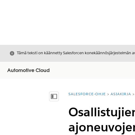
Sulje
Tämä teksti on käännetty Salesforcen konekäännösjärjestelmän avu
Automotive Cloud
SALESFORCE-OHJE
ASIAKIRJA
Olet tässä:
Näytä sisällysluettelo
Osallistuji
ajoneuvojen