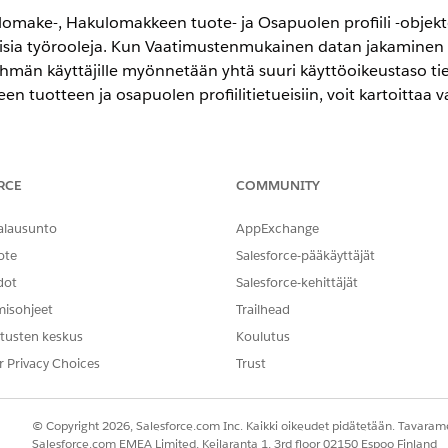
ulomake-, Hakulomakkeen tuote- ja Osapuolen profiili -objekte
taisia työrooleja. Kun Vaatimustenmukainen datan jakaminen
aryhmän käyttäjille myönnetään yhtä suuri käyttöoikeustaso tiet
tuotteen ja osapuolen profiilitietueisiin, voit kartoittaa va
RCE
COMMUNITY
-,
Unlimited Edition
- ja
Developer Edition
-versioissa.
alausunto
AppExchange
TARVITTAVAT KÄYTTÖOIKEUDET
ote
Salesforce-pääkäyttäjät
dot
Salesforce-kehittäjät
Vaatimustenmukaisen datan 
määrittäminen
misohjeet
Trailhead
tusten keskus
Koulutus
Vaatimustenmukaisen datan 
määrittäminen
r Privacy Choices
Trust
an jakaminen käyttöön organisaatiossasi hakulomakkeen, 
 CRM-käyttäjille ja Experience Cloud -käyttäjille.
© Copyright 2026, Salesforce.com Inc. Kaikki oikeudet pidätetään. Tavarame
Salesforce.com EMEA Limited, Keilaranta 1, 3rd floor 02150 Espoo Finland