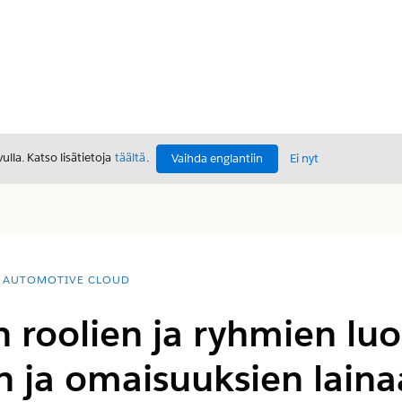
lla. Katso lisätietoja
täältä
.
Vaihda englantiin
Ei nyt
AUTOMOTIVE CLOUD
en roolien ja ryhmien l
 ja omaisuuksien laina