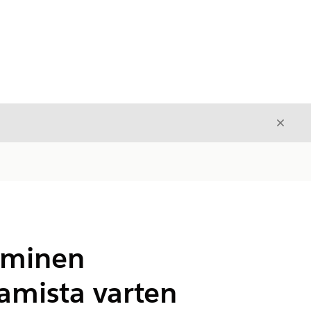
Sulje
Sulje
uominen
amista varten