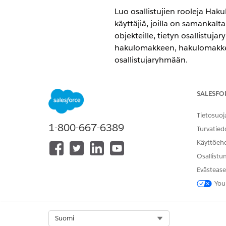
Luo osallistujien rooleja Hak
käyttäjiä, joilla on samankal
objekteille, tietyn osallistuj
hakulomakkeen, hakulomakkeen 
osallistujaryhmään.
VAADITUT VERSIOT
SALESFO
Käytettävissä:
Enterprise Edition
Tietosuoj
1-800-667-6389
Turvatied
Käyttöeh
Osallistujaryhmien luominen:
Osallistu
Evästease
Osallistujien roolien luominen:
You
Ota Vaatimustenmukainen dat
osapuolen profiilin objekteille
Select Org
Suomi