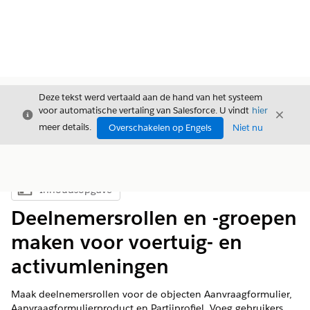
Deze tekst werd vertaald aan de hand van het systeem
voor automatische vertaling van Salesforce. U vindt
hier
Sluiten
Sluite
Sluiten
meer details.
Overschakelen op Engels
Niet nu
Inhoudsopgave
Inhoudsopgave weergeven
Deelnemersrollen en -groepen
maken voor voertuig- en
activumleningen
Maak deelnemersrollen voor de objecten Aanvraagformulier,
Aanvraagformulierproduct en Partijprofiel. Voeg gebruikers