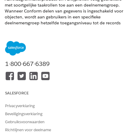
met soortgelijke taakrollen toe aan een deelnemersgroep.
Wanneer Conform delen van gegevens is ingeschakeld voor
objecten, wordt aan gebruikers in een specifieke
deelnemersgroep hetzelfde toegangsniveau tot de records
verleend. Wanneer u gebruikers toevoegt aan de records
Aanvraagformulier, Aanvraagformulierproduct en Partijprofiel,
kunt u de vereiste deelnemersrol toewijzen aan een
deelnemersgroep.
VEREISTE EDITIONS
1-800-667-6389
Beschikbaar in:
Enterprise
,
Unlimited
en
Developer
Edition.
BENODIGDE GEBRUIKERSMACHTIGINGEN
SALESFORCE
Deelnemersgroepen maken:
Gebruikersmachtiging
Conform delen van
gegevens configureren
Privacyverklaring
Beveiligingsverklaring
Deelnemersrollen maken:
Gebruikersmachtiging
Conform delen van
Gebruiksvoorwaarden
gegevens configureren
Richtlijnen voor deelname