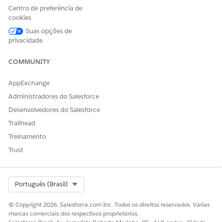
Compartilhamento de
Centro de preferência de
dados em conformidade
cookies
Suas opções de
Habilite o Compartilhamento de dados em conformidade em
privacidade
sua organização para os objetos Formulário de solicitação,
Produto do formulário de solicitação e Perfil da parte para
COMMUNITY
usuários do CRM e usuários do Experience Cloud.
Crie grupos de participantes.
AppExchange
Em Configuração, na caixa Busca rápida, insira
Grupos
Administradores do Salesforce
de participantes
e selecione
Grupos de
Desenvolvedores do Salesforce
participantes
.
Trailhead
Clique em
Novo
.
Insira
como o nome.
Agent_Group
Treinamento
Insira
como o nome do desenvolvedor.
Agent_Group
Trust
Salve suas alterações.
Da mesma forma, crie o grupo de participantes
.
Underwriter_Group
Select Org
Português (Brasil)
Adicione membros aos grupos.
Em Configuração, na caixa Busca rápida, insira
Grupos
© Copyright 2026, Salesforce.com Inc. Todos os direitos reservados. Várias
de participantes
e selecione
Grupos de
marcas comerciais dos respectivos proprietários.