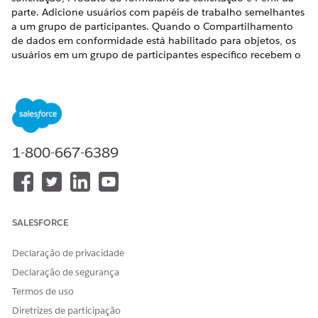
parte. Adicione usuários com papéis de trabalho semelhantes
a um grupo de participantes. Quando o Compartilhamento
de dados em conformidade está habilitado para objetos, os
usuários em um grupo de participantes específico recebem o
mesmo nível de acesso aos registros. Ao adicionar usuários
aos registros de Formulário de solicitação, Produto do
formulário de solicitação e Perfil da parte, você pode mapear
o papel do participante obrigatório para um grupo de
participantes.
EDIÇÕES OBRIGATÓRIAS
1-800-667-6389
Disponível em: Edições
Enterprise
,
Unlimited
e
Developer
.
PERMISSÕES DO USUÁRIO NECESSÁRIAS
SALESFORCE
Para criar grupos de
Configurar a permissão do
Declaração de privacidade
participantes:
usuário de
Compartilhamento de
Declaração de segurança
dados em conformidade
Termos de uso
Para criar papéis de
Configurar a permissão do
Diretrizes de participação
participantes:
usuário de