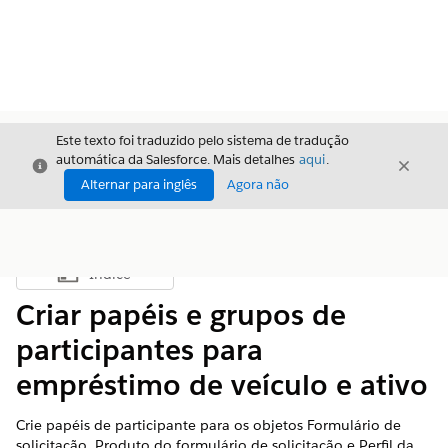
Este texto foi traduzido pelo sistema de tradução
automática da Salesforce. Mais detalhes
aqui
.
Fechar
Fecha
Fechar
Alternar para inglês
Agora não
Índice
Mostrar índice
Criar papéis e grupos de
participantes para
empréstimo de veículo e ativo
Crie papéis de participante para os objetos Formulário de
solicitação, Produto do formulário de solicitação e Perfil da