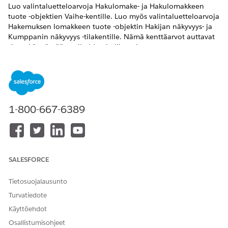
Luo valintaluetteloarvoja Hakulomake- ja Hakulomakkeen
tuote -objektien Vaihe-kentille. Luo myös valintaluetteloarvoja
Hakemuksen lomakkeen tuote -objektin Hakijan näkyvyys- ja
Kumppanin näkyvyys -tilakentille. Nämä kenttäarvot auttavat
sinua käyttämään vaiheiden hallinta- ja
Vaatimustenmukainen datan jakaminen -ominaisuuksia
ajoneuvojen ja omaisuuksien lainanottosovelluksissa.
VAADITUT VERSIOT
1-800-667-6389
Käytettävissä:
Enterprise Edition
-,
Unlimited Edition
- ja
Developer Edition
-versioissa.
TARVITTAVAT KÄYTTÖOIKEUDET
Objektien kenttien ja
Sovelluksen mukautusoikeus
SALESFORCE
valintaluetteloarvojen
muokkaaminen:
Tietosuojalausunto
Turvatiedote
Varmista, että nämä valintaluetteloarvot ovat käytettävissä
hakulomakkeen Vaihe-kentässä.
Käyttöehdot
Avaa Määritykset-valikosta Objektien hallinta.a
Osallistumisohjeet