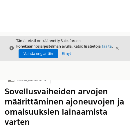
Tämä teksti on käännetty Salesforcen
konekäännösjärjestelmän avulla. Katso lisätietoja
täältä
.
Sulje
Sulje
Sulje
Vaihda englantiin
Ei nyt
Sisällysluettelo
Näytä sisällysluettelo
Sovellusvaiheiden arvojen
määrittäminen ajoneuvojen ja
omaisuuksien lainaamista
varten