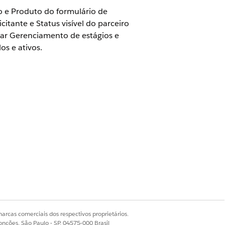
ão e Produto do formulário de
icitante e Status visível do parceiro
sar Gerenciamento de estágios e
s e ativos.
o de solicitação.
vos.
arcas comerciais dos respectivos proprietários.
,
,
,
metido
Em revisão
Decisão
onções, São Paulo - SP, 04575-000 Brasil