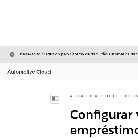
Fechar
Este texto foi traduzido pelo sistema de tradução automática da 
Automotive Cloud
AJUDA DO SALESFORCE
DOCUM
Você está aqui:
Mostrar índice
Configurar 
empréstimo 