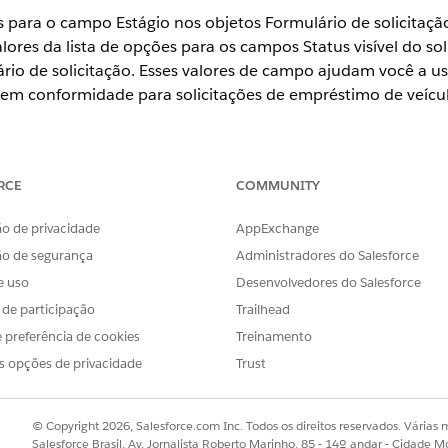
es para o campo Estágio nos objetos Formulário de solicitaç
alores da lista de opções para os campos Status visível do sol
rio de solicitação. Esses valores de campo ajudam você a u
m conformidade para solicitações de empréstimo de veículo
se
,
Unlimited
e
Developer
.
RCE
COMMUNITY
PERMISSÕES DO USUÁRIO NECESSÁRIAS
o de privacidade
AppExchange
ão de segurança
Administradores do Salesforce
 listas de opções para objetos:
Personalizar aplicativo
e uso
Desenvolvedores do Salesforce
 lista de opções estão disponíveis para o campo Estágio no Formulári
s de participação
Trailhead
Gerenciador de objetos.a
 preferência de cookies
Treinamento
ulário de solicitação
.
s opções de privacidade
Trust
relacionamentos.
de opções do estágio, certifique-se de que esses valores estejam ati
© Copyright 2026, Salesforce.com Inc. Todos os direitos reservados. Várias m
,
,
,
,
,
ento
Em espera
Rejeitado
Aprovado
Admissão
Sub
Salesforce Brasil, Av. Jornalista Roberto Marinho, 85 - 14º andar - Cidade M