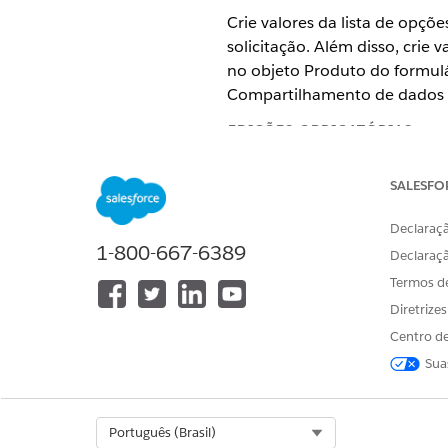
Crie valores da lista de opçõ
solicitação. Além disso, crie v
no objeto Produto do formulá
Compartilhamento de dados e
EDIÇÕES OBRIGATÓRIAS
Disponível em: Edições
Enterpri
SALESFO
Declaraçã
1-800-667-6389
Declaraç
Para editar campos e valores de
Termos d
Verifique se esses valores da
Diretrize
Em Configuração, acesse 
Centro de
Pesquise e selecione
Form
Sua
Vá para a guia Campos e 
Clique no campo
Estágio
.
Na seção Valores da lista 
,
Iniciado
Em andam
Select Org
Português (Brasil)