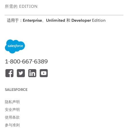
所需的 EDITION
适用于：
Enterprise
、
Unlimited
和
Developer
Edition
所需用户权限
编辑对象的字段和选项列表
自定义应用程序
值：
1-800-667-6389
请确认这些选项列表值对申请表中的阶段字段可用。
从“设置”中，转到对象管理器。a
搜索并选择
申请表
。
转到“字段和关系”选项卡。
单击
阶段
字段。
SALESFORCE
在“阶段选项列表值”部分，确保这些值处于活动状态。
、
、
、
、
、
、
、
、
发起
进行中
搁置
拒绝
批准
接受
提交
审查中
隐私声明
、
、
。
决定
结束
预订到核心
安全声明
保存更改。
使用条款
请确认这些选项列表值对申请表产品中的阶段字段可用。
参与准则
在对象管理器中，搜索并选择
申请表产品
。