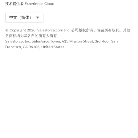
技术提供者
Experience Cloud
可用。
在对象管理器中，查找并选择
申请表产品
。
转到“字段和关系”选项卡。
Select Org
中文（简体）
单击
合作伙伴可见状态
字段。
在“合作伙伴可见状态选项列表值”部分，确保这些值处于活
© Copyright 2026, Salesforce.com Inc. 公司版权所有。保留所有权利。其他
各商标均为其各自的所有人所有。
动状态。
Salesforce, Inc. Salesforce Tower, 415 Mission Street, 3rd Floor, San
、
、
、
、
贷款人已批准
贷款人拒绝
等待签署
贷款预订
合同生
Francisco, CA 94105, United States
、
、
、
、
、
成
合同待审查
已批准
已拒绝
已提交审查
需要更多
、
。
信息
签署完成
保存更改。
本文章是否解决您的问题？
请与我们共享您的想法，以便我们进行改进！
是
否