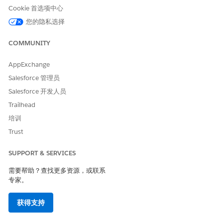
Cookie 首选项中心
转到“字段和关系”选项卡。
单击
阶段
字段。
您的隐私选择
在“阶段选项列表值”部分，确保这些值处于活动状态。
、
、
、
、
、
接收
提交
审核中
需要更多信息
承保人批准
客户批
COMMUNITY
、
、
、
、
、
准
自动批准
客户拒绝
承保人拒绝
自动拒绝
合同生
、
、
、
、
。
成
等待签名
签名完成
合同审核中
预订到核心
AppExchange
保存更改。
Salesforce 管理员
Salesforce 开发人员
请确认这些选项列表值对申请表产品中的申请人可见状态字段可
用。
Trailhead
在对象管理器中，查找并选择
申请表产品
。
培训
转到“字段和关系”选项卡。
Trust
单击
申请人可见状态
字段。
在“申请人可见状态选项列表值”部分，确保这些值处于活动
SUPPORT & SERVICES
状态。
、
、
、
、
、
申请
文档上传
已提交
审核中
需要更多信息
已批
需要帮助？查找更多资源，或联系
、
、
、
、
、
、
准
已拒绝
合同生成
等待签署
签名完成
贷款预订
专家。
、
、
、
。
贷款人已批准
贷款人已拒绝
合同审核中
已提交审核
获得支持
保存更改。
请确认这些选项列表值对申请表产品中的合作伙伴可见状态字段