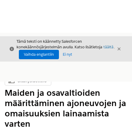
Tämä teksti on käännetty Salesforcen
konekäännösjärjestelmän avulla. Katso lisätietoja
täältä
.
Sulje
Sulje
Sulje
Vaihda englantiin
Ei nyt
Sisällysluettelo
Näytä sisällysluettelo
Maiden ja osavaltioiden
määrittäminen ajoneuvojen ja
omaisuuksien lainaamista
varten