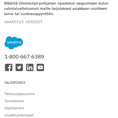
Määritä Omniscript-pohjaisen opastetun saapumisen kulun
valintaluetteloarvot maille tarjotaksesi asiakkaan osoitteen
laina- tai vuokrauspyyntöön.
VAADITUT VERSIOT
Käytettävissä: Lightning Experiencessa
Käytettävissä:
Enterprise Edition
-,
Unlimited Edition
- ja
Developer Edition
-versioissa.
1-800-667-6389
Lisätietoja on kohdassa Osavaltio- ja
maa-/aluevalintaluetteloiden
käyttöönotto ja poistaminen
käytöstä
.
SALESFORCE
Tietosuojalausunto
Osavaltio- ja Kaupunki-kentille syötettyjen
HUOMAUTUS
Turvatiedote
arvojen tulisi vastata maiden valintaluettelosta valittua
Käyttöehdot
arvoa.
Osallistumisohjeet