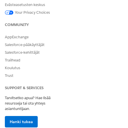
Evästeasetusten keskus
Your Privacy Choices
RATKAISIKO TÄMÄ ARTIKKELI ONGELMASI?
COMMUNITY
Anna palautetta, jotta voimme kehittyä!
AppExchange
Kyllä
Ei
Salesforce-pääkäyttäjät
Salesforce-kehittäjät
Trailhead
Koulutus
Trust
SUPPORT & SERVICES
Tarvitsetko apua? Hae lisää
resursseja tai ota yhteys
asiantuntijaan.
Hanki tukea