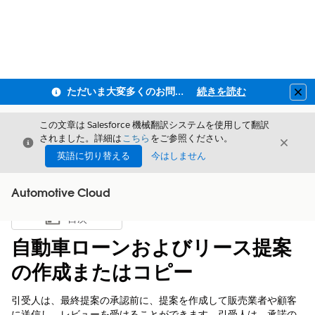
ただいま大変多くのお問い合わせをいただいており、ご連絡までにお時間を頂戴しております
続きを読む
Clo
この文章は Salesforce 機械翻訳システムを使用して翻訳
されました。詳細は
こちら
をご参照ください。
閉じる
閉じ
閉じる
英語に切り替える
今はしません
Automotive Cloud
目次
目次を表示
自動車ローンおよびリース提案
の作成またはコピー
引受人は、最終提案の承認前に、提案を作成して販売業者や顧客
に送信し、レビューを受けることができます。引受人は、承諾の