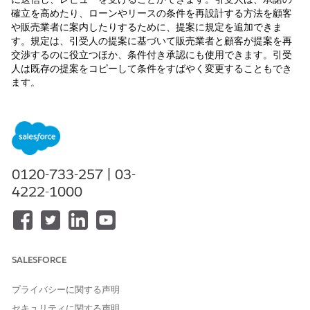
確立を高めたり、ローンやリースの条件を再設計する方法を顧客
や販売業者に案内したりするために、提案に規定を追加できま
す。規定は、引受人の提案に基づいて販売業者と顧客が提案を再
交渉するのに役立つほか、条件付き承認にも使用できます。引受
人は既存の提案をコピーして条件をすばやく変更することもでき
ます。
必要なエディション
使用可能なエディション:
Enterprise
Edition、
Unlimited
Edition、および
Developer
Edition。
0120-733-257 | 03-
必要なユーザー権限
4222-1000
規定を作成する
「車両および納入商品融資」
権限セット
すべての規定が条件レコードとして組織に追加されていることを
SALESFORCE
確認します。
「自動車ローンとリースの規定の設定」
を参照して
ください。
プライバシーに関する声明
アプリケーションランチャーで、
[車両 & 納入商品融資コンソ
セキュリティに関する声明