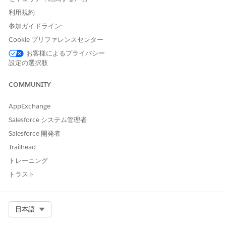
ール]
を見つけて選択します。
利用規約
[申込フォーム商品]
タブに移動します。
リストビューページで、レコードを選択します。
参加ガイドライン:
[提案]
タブに移動します。
Cookie プリファレンスセンター
有効で事前評価フェーズまたは最終フェーズにある提案、また
お客様によるプライバシー
は無効で最終フェーズにある提案がすべて表示されます。無効
設定の選択肢
で事前評価フェーズにある提案は表示されません。
提案を作成するには、
[新規提案]
をクリックします。
COMMUNITY
推奨ローン金額または推奨リース金額を入力します。
ローンまたはリースの期間を選択します。
AppExchange
ローンまたはリースの利率を入力します。
Salesforce システム管理者
[次へ]
をクリックします。
提案に関連付けるすべての規定に対して
[追加]
をクリック
Salesforce 開発者
します。
Trailhead
[次へ]
をクリックします。
トレーニング
規定ごとに説明を追加して、販売業者や顧客が捕捉情報を
確認できるようにします。
トラスト
[次へ]
をクリックします。
詳細を確認し、
[送信]
をクリックします。
新しい提案が自動的に作成され、[提案] タブで詳細を確認
Select Org
日本語
できます。