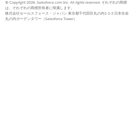
© Copyright 2026, Salesforce.com Inc. All rights reserved. それぞれの商標
既存の提案を再利用し、選択した詳細を変更するには、[提案]
は、それぞれの商標所有者に帰属します。
タブの提案カードで
[コピー]
をクリックします。
株式会社セールスフォース・ジャパン 東京都千代田区丸の内1-1-3 日本生命
ガイド付きフローではすべての情報が事前入力されますが、金
丸の内ガーデンタワー（Salesforce Tower）
額、期間、利率を変更したり、規定を追加したり、規定の説明
を変更したりできます。新しい提案が、事前評価フェーズで有
効な状態で作成されます。
この記事で問題は解決されましたか?
ご意見をお待ちしております。
はい
いいえ