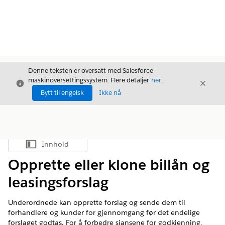
Denne teksten er oversatt med Salesforce
maskinoversettingssystem. Flere detaljer
her
.
Avslutt
Avslut
Avslutt
Bytt til engelsk
Ikke nå
Innhold
Vis innholdsfortegnelse
Opprette eller klone billån og
leasingsforslag
Underordnede kan opprette forslag og sende dem til
forhandlere og kunder for gjennomgang før det endelige
forslaget godtas. For å forbedre sjansene for godkjenning,