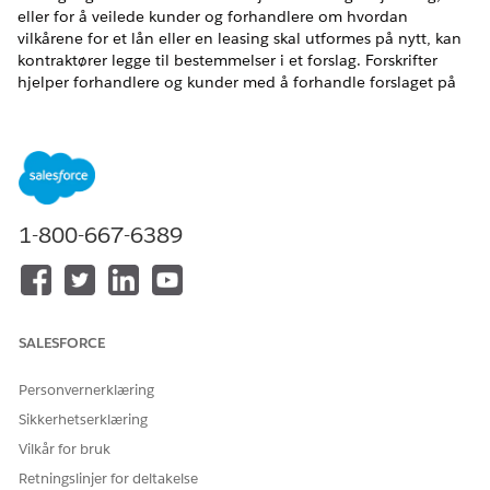
eller for å veilede kunder og forhandlere om hvordan
vilkårene for et lån eller en leasing skal utformes på nytt, kan
kontraktører legge til bestemmelser i et forslag. Forskrifter
hjelper forhandlere og kunder med å forhandle forslaget på
nytt basert på bidragsyternes forslag, og kan også brukes til
betingede godkjenninger. Underordnede kan også klone
eksisterende forslag for å raskt endre vilkårene.
NØDVENDIGE UTGAVER
1-800-667-6389
Tilgjengelig i
Enterprise
,
Unlimited
og
Developer
Edition.
NØDVENDIGE BRUKERTILLATELSER
For å opprette krav:
Tillatelsessettet Kjøretøy- og
SALESFORCE
aktivumlån
Pass på at alle krav legges til som Term-poster i
Personvernerklæring
organisasjonen. Se
Konfigurere krav for lån og leasing av
Sikkerhetserklæring
kjøretøy
.
Vilkår for bruk
Finn og velg
Lånekonsoll for kjøretøy og aktiva
fra
Retningslinjer for deltakelse