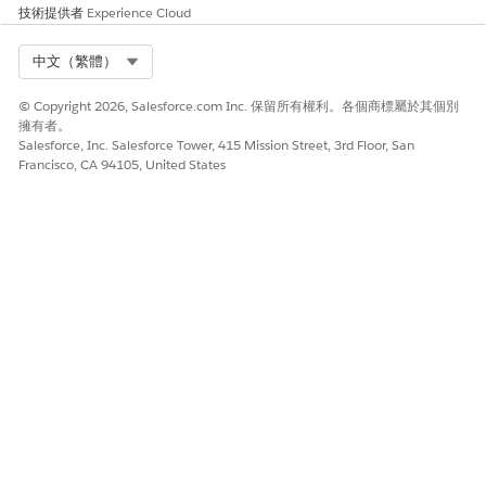
技術提供者
Experience Cloud
Select Org
中文（繁體）
© Copyright 2026, Salesforce.com Inc. 保留所有權利。各個商標屬於其個別
擁有者。
Salesforce, Inc. Salesforce Tower, 415 Mission Street, 3rd Floor, San
Francisco, CA 94105, United States