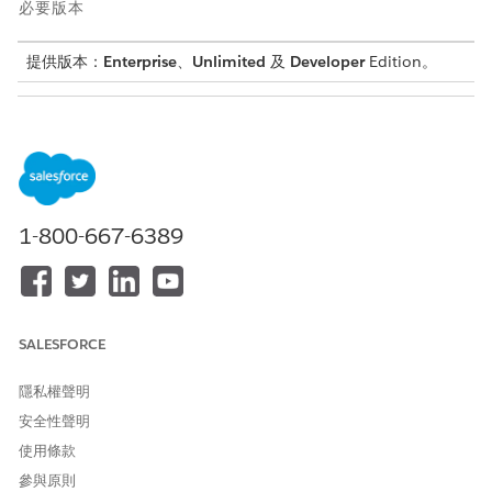
必要版本
提供版本：
Enterprise
、
Unlimited
及
Developer
Edition。
需要的使用者權限
若要建立條款:
「車輛和資產貸出」權限集
請確認已將所有條款新增為組織中的「條款」記錄。請參閱
設定車
輛貸款和租賃的規範
。
1-800-667-6389
進入 App Launcher,尋找並選取「
車輛與資產借貸主控台
」。
前往「
應用程式表單產品」
索引標籤。
在清單檢視頁面上,選取記錄。
前往「
提案」
索引標籤。
SALESFORCE
系統會顯示啟用中且處於「合格前」或「最後」階段,或未啟用
且處於「最後」階段的所有提案。不會顯示僅未啟用的符合資格
隱私權聲明
建議。
若要建立提案,請按一下「
新增提案
」。
安全性聲明
輸入建議的貸款或租賃金額。
使用條款
選取貸款或租賃的期限。
參與原則
輸入貸款或租賃的利率。