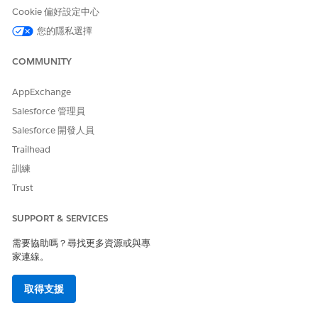
按一下「
下一步
」。
Cookie 偏好設定中心
針對您要與該提案相關聯的所有條款,按一下「
新增
」。
您的隱私選擇
按一下「
下一步
」。
針對每個條款,新增描述以協助經銷商新增客戶取得其他資
COMMUNITY
訊。
按一下「
下一步
」。
AppExchange
檢閱詳細資料,然後按一下「
提交
」。
Salesforce 管理員
系統會自動建立新的提案,且您可以在「提案」索引標籤上看
Salesforce 開發人員
見詳細資料。
Trailhead
若要重複使用現有提案並修改選擇性詳細資料,請按一下「提
訓練
案」索引標籤上建議卡片上的「
複製
」。
系統會在引導式流程中預先填入所有資訊,但您可以修改金額、
Trust
期限、利率,或新增條款並變更條款的描述。系統會在啟用中狀
態與「Qual 前」階段中建立新提案。
SUPPORT & SERVICES
需要協助嗎？尋找更多資源或與專
家連線。
此文章是否解決您的問題？
取得支援
請讓我們知道，以便我們改進！
是
否