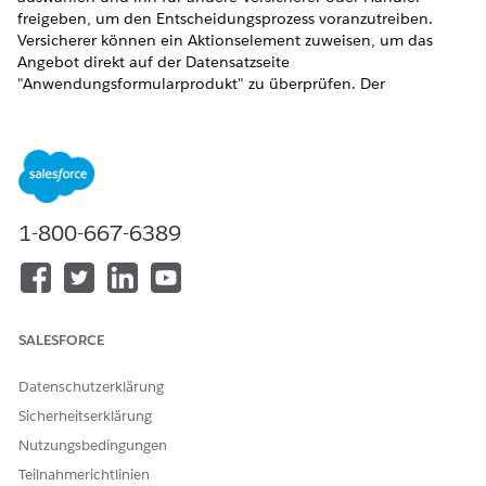
freigeben, um den Entscheidungsprozess voranzutreiben.
Versicherer können ein Aktionselement zuweisen, um das
Angebot direkt auf der Datensatzseite
"Anwendungsformularprodukt" zu überprüfen. Der
ausgewählte Vorschlag wird dann für denjenigen Teilnehmer
freigegeben, der als Empfänger des Aktionselements
angegeben ist. Administratoren können auch andere
benutzerdefinierte Aufgaben einrichten, die Versicherer als
Aktionselemente zuweisen können, beispielsweise das
Überprüfen von Dokumenten oder das Senden eines neuen
1-800-667-6389
Antrags.
ERFORDERLICHE EDITIONEN
Verfügbarkeit:
Enterprise
,
Unlimited
und
Developer
Edition
SALESFORCE
ERFORDERLICHE BENUTZERBERECHTIGUNGEN
Datenschutzerklärung
Erstellen von
Berechtigungssatz
Sicherheitserklärung
Aktionselementen:
"Kreditgeschäfte für
Nutzungsbedingungen
Fahrzeuge und
Vermögenswerte"
Teilnahmerichtlinien