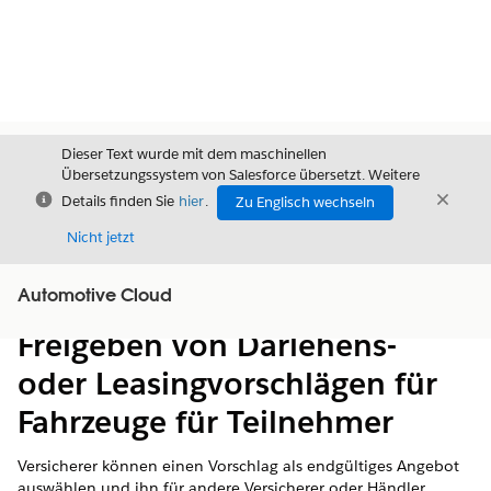
Dieser Text wurde mit dem maschinellen
Übersetzungssystem von Salesforce übersetzt. Weitere
Schließen
Schli
Details finden Sie
hier
.
Zu Englisch wechseln
Schließ
Nicht jetzt
Automotive Cloud
Inhalt
Inhalt anzeigen
Freigeben von Darlehens-
oder Leasingvorschlägen für
Fahrzeuge für Teilnehmer
Versicherer können einen Vorschlag als endgültiges Angebot
auswählen und ihn für andere Versicherer oder Händler