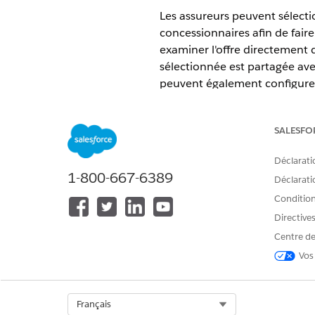
Les assureurs peuvent sélecti
concessionnaires afin de fair
examiner l'offre directement 
sélectionnée est partagée avec
peuvent également configurer
d'action, par exemple la vér
ÉDITIONS REQUISES
SALESFO
Disponible avec :
Enterprise
Edi
Déclarati
1-800-667-6389
Déclaratio
Conditions
Pour créer des éléments d'actio
Directive
Centre de
Aussi, le Prêt numérique : L'él
Vos
du flux Examen de l’offre dans
Dans le Lanceur d'application
Accédez à l'onglet
Produits d
Select Org
Français