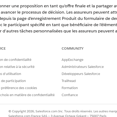
onner une proposition en tant qu'offre finale et la partager 
e avancer le processus de décision. Les assureurs peuvent at
depuis la page d'enregistrement Produit du formulaire de de
 le participant spécifié en tant que bénéficiaire de l'élémen
 d'autres tâches personnalisées que les assureurs peuvent a
ification de documents ou la soumission d'une nouvelle dem
RCE
COMMUNITY
tion,
Unlimited
Edition et
Developer
Edition
on de confidentialité
AppExchange
n relative à la sécurité
Administrateurs Salesforce
AUTORISATIONS UTILISATEUR REQUISES
 d’utilisation
Développeurs Salesforce
n :
s de participation
Trailhead
Ensemble d'autorisations Prêt
 préférence des cookies
Formation
ément d'action Évaluer l'offre doit être cloné et activé pour ê
 choix en matière de confidentialité
Confiance
 Prêt de véhicules et d’actifs
.
, recherchez et sélectionnez
Console de prêt de véhicules et d'actif
© Copyright 2026, Salesforce.com Inc. Tous droits réservés. Les autres marqu
u formulaire de demande
.
Salesforce.com France SAS – 3 Avenue Octave Gréard – 75007 Paris