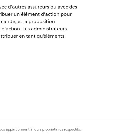
avec d'autres assureurs ou avec des
tribuer un élément d'action pour
mande, et la proposition
t d'action. Les administrateurs
ttribuer en tant qu'éléments
ande.
 de véhicules et d'actifs
tre utilisé. Consultez
Configuration
s
.
es appartiennent à leurs propriétaires respectifs.