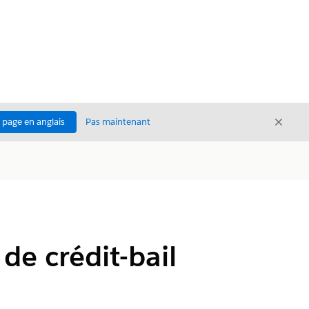
Ferme
a page en anglais
Pas maintenant
Fermer
de crédit-bail