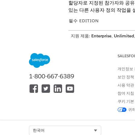
할당자로 지정된 참가자와 공유됩
있는 다른 사용자 정의 작업을 
필수 EDITION
지원 제품:
Enterprise
,
Unlimited
SALESFO
작업 항목 만들기:
개인정보
또한 디지털 대출: 제안서 검토
1-800-667-6389
보안 정책
구성
을 참조하세요.
사용 약관
앱 시작 관리자에서
Vehicle &
참여 지침
Application Form Product
쿠키 기본
목록 보기 페이지에서 레코드를
귀하
Proposals(제안서)
탭으로 이동
활성 상태이며 사전 적격 또는 
지 않습니다.
어떤 제안서를 최종 제안서로 
Select Org
한국어