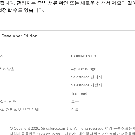
니다. 관리자는 증빙 서류 확인 또는 새로운 신청서 제출과 같
설정할 수도 있습니다.
,
Developer
Edition
필요한 사용자 권한
RCE
COMMUNITY
차량 및 자산 대출 권한 집합
 처리방침
AppExchange
 평가 작업 항목을 복제하고 활성화해야만 사용할 수 있습니다.
차
Salesforce 관리자
Salesforce 개발자
 Asset Lending Console(차량 및 자산 대출 콘솔)
을 찾아서 선택합니다.
Trailhead
s(신청서 양식 제품)
탭으로 이동합니다.
 설정 센터
교육
 선택합니다.
의 개인정보 보호 선택
신뢰
합니다.
최종 단계에 있거나 비활성 상태이며 최종 단계에 있는 모든 제안서가 표
© Copyright 2026, Salesforce.com Inc. All rights reserved. 여러 등
선택하려면 제안서 탭의 제안 카드에서
Select(선택)
을 클릭합니다.
사업자 등록번호 : 120-86-92851 , 대표자 : 벤슨웡 세일즈포스 코리아 서울특