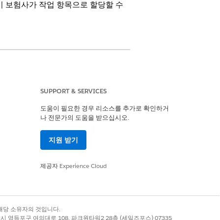
이 보험사가 작업 항목으로 할당할 수
SUPPORT & SERVICES
도움이 필요한 경우 리소스를 추가로 확인하거
나 전문가의 도움을 받으십시오.
량 및 자산 대출에서 제안 검토 플로
지원 받기
제공자
Experience Cloud
시됩니다. 비활성 사전 적격 제안서만 표시되
록 상표는 해당 소유자의 것입니다.
별시 영등포구 여의대로 108, 파크원타워2 28층 (세일즈포스) 07335