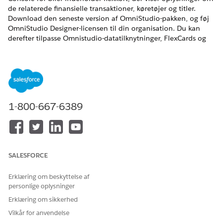
de relaterede finansielle transaktioner, køretøjer og titler.
Download den seneste version af OmniStudio-pakken, og føj
OmniStudio Designer-licensen til din organisation. Du kan
derefter tilpasse Omnistudio-datatilknytninger, FlexCards og
integrationsprocedurer for at redigere den type oplysninger,
du ønsker at vise for dine brugere.
EDITIONSHEADING
Tilgængelig i:
Enterprise
, Unlimited og Developer Edition
1-800-667-6389
SALESFORCE
Inaktiver indstillingen Administreret pakkekørsel
BEMÆRK
for at oprette flere versioner af flexcards. Du kan duplikere
Erklæring om beskyttelse af
Omnistudio-komponenterne for at udvide og redigere
personlige oplysninger
OmniStudio-standardindhold.
Erklæring om sikkerhed
Vilkår for anvendelse
Foruddefinerede datatilknyttere, der bruges i Finance