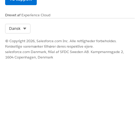
finansielle konti
for at få detaljer
for hver advarsel.
Drevet af
Experience Cloud
Detaljer for
Konto
Transformerer
AssetFinanceTrans
registreringsalarm
Select Org
Dansk
formRecordAlert
detaljerne til at
blive vist i et
© Copyright 2026, Salesforce.com Inc. Alle rettigheder forbeholdes.
bestemt format
Forskellige varemærker tilhører deres respektive ejere.
på flexkortet.
salesforce.com Danmark, filial af SFDC Sweden AB. Kampmannsgade 2,
1604 Copenhagen, Denmark
AssetFinanceFilter
Konto
Filtrerer detaljer
RecordAlertPerFA
for formaterede
registreringsalarm
er for hver
finansiel konto.
AssetFinanceGetF
Konto
Henter listen over
ADetailsByFAIdList
alle finansielle
konti, der er
relateret til en
konto.
AssetFinanceGetF
Konto
Udtrækker listen
AIdsFromFARoleB
over finansielle