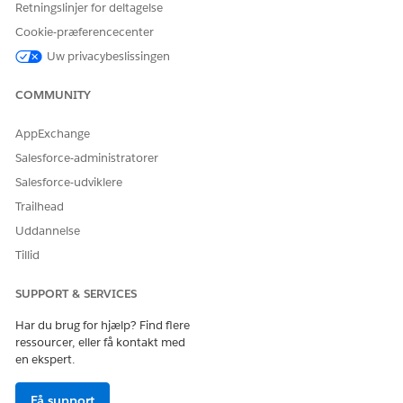
Retningslinjer for deltagelse
Console for biler
Cookie-præferencecenter
Tilpas de foruddefinerede datatilknyttere, hvis du ønsker at
Uw privacybeslissingen
redigere, hvordan data udtrækkes, transformeres og skrives
tilbage til konsollen.
COMMUNITY
NAVN
BRUGES PÅ SIDE
BESKRIVELSE
AppExchange
AssetFinanceTrans
Konto
Transformerer de
Salesforce-administratorer
formFADetailsDat
finansielle
a
kontodata til at
Salesforce-udviklere
vise detaljerne på
Trailhead
flexkortet.
Uddannelse
AssetFinanceExtra
Konto
Udtrækker de
Tillid
ctFAAccNumber
sidste fire cifre af
et finansielt
kontonummer,
SUPPORT & SERVICES
der skal vises på
Har du brug for hjælp? Find flere
flexkortet.
ressourcer, eller få kontakt med
AssetFinanceFAGe
Konto
Henter alle
en ekspert.
tRecordAlerts
registreringsalarm
er for en liste over
Få support