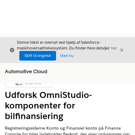
Denne tekst er oversat ved hjælp af Salesforce-
maskinoversættelsessystem. Du finder flere detaljer
her
.
Luk
Luk
Luk
Skift til engelsk
Ikke nu
Automotive Cloud
Indhold
Vis indholdsfortegnelse
Udforsk OmniStudio-
komponenter for
bilfinansiering
Registreringssiderne Konto og Finansiel konto på Finance
Console for biler indeholder flexkort, der viser oplysninger om