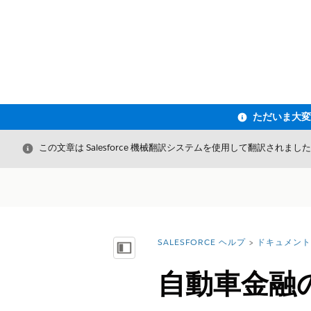
閉じる
この文章は Salesforce 機械翻訳システムを使用して翻訳されまし
SALESFORCE ヘルプ
ドキュメント
詳細情報:
目次を表示
自動車金融の