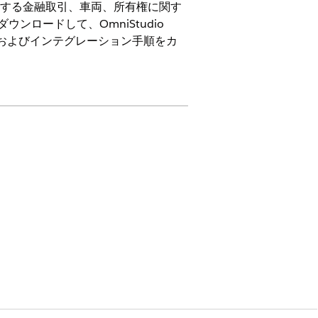
関連する金融取引、車両、所有権に関す
ダウンロードして、OmniStudio
ard、およびインテグレーション手順をカ
。Omnistudio コンポーネントをコピ
ッパーをカスタマイズします。
座データを変換して、FlexCard に詳細