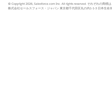
を表
© Copyright 2026, Salesforce.com Inc. All rights reserve
株式会社セールスフォース・ジャパン 東京都千代田区丸の内1-1-3 日本生命丸の内ガ
er
取引先
Fle
桁を
取引先
金融
を取
rtDetails
取引先
Fle
ード
erFA
取引先
各金
の詳
List
取引先
取引
取得
oleByAccoun
取引先
金融
融口
取引先
金融
関連
ons
金融口座と取引先
金融