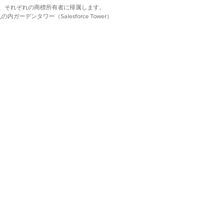
示します。
d. それぞれの商標は、それぞれの商標所有者に帰属します。
ーデンタワー（Salesforce Tower）
xCard に表示する金融口座番号の最後の 4
抽出します。
口座のリストのすべてのレコードアラート
得し、各アラートの詳細を取得します。
xCard で特定の形式で表示するようにレコ
アラートの詳細を変換します。
融口座の書式設定されたレコードアラート
細を絞り込みます。
先に関連するすべての金融口座のリストを
します。
口座当事者データに基づいて、取引先の金
座のリストを抽出します。
口座当事者データに基づいて、金融口座に
するすべてのロールを抽出します。
口座の取引とその詳細のリストを抽出しま