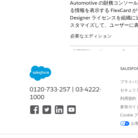
Automotive の財務コ
る情報を表示する FlexCard
Designer ライセンスを組織
スタマイズして、ユーザーに
必要なエディション
使用可能なエディション:
Enterpr
SALESFO
[管理パッケージラン
メモ
ーして、標準 OmniS
プライバ
0120-733-257 | 03-4222-
セキュリ
1000
Automotive の財務コン
利用規約
参加ガイ
データの抽出、変換、コンソ
Cooki
お
名前
AssetFinanceTransformFADetail