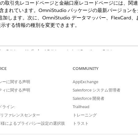
ンソールの取引先レコードページと金融口座レコードページには、
 が含まれています。OmniStudio パッケージの最新バージョンを
に追加します。次に、OmniStudio データマッパー、FlexC
表示する情報の種別を変更できます。
ise
Edition、
Unlimited
Edition、および
Developer
Edition。
RCE
COMMUNITY
タイム] 設定を無効にして、複数のバージョンの FlexCard を作成します
tudio コンテンツを拡張および変更できます。
シーに関する声明
AppExchange
ティに関する声明
Salesforce システム管理者
ソールで使用する定義済みのデータマッパー
Salesforce 開発者
ドライン:
Trailhead
ールへの書き戻しの方法を変更するには、定義済みのデータマ
e プリファレンスセンター
トレーニング
客様によるプライバシー設定の選択肢
トラスト
使用するページ
説明
sData
取引先
金融口