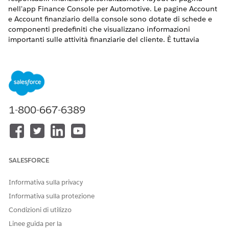
nell'app Finance Console per Automotive. Le pagine Account
e Account finanziario della console sono dotate di schede e
componenti predefiniti che visualizzano informazioni
importanti sulle attività finanziarie del cliente. È tuttavia
possibile aggiungere altri componenti per offrire agli utenti
una maggiore visibilità.
VERSIONI (EDITION) RICHIESTE
Disponibile in:
Enterprise Edition
, Unlimited Edition e
1-800-667-6389
Developer Edition.
Per informazioni sui componenti predefiniti nelle pagine
Account e Account finanziario della console, vedere Console
account
clienti e finanziari in Automotive Cloud
.
SALESFORCE
Componenti che è possibile aggiungere alla console
Informativa sulla privacy
Elenchi correlati: Aggiungere elenchi correlati, ad esempio
Informativa sulla protezione
Visite, Appuntamenti di servizio, Referenti, Gruppi di
Condizioni di utilizzo
relazione con la parte e Partecipanti account asset alla
pagina Account nella console. Analogamente, è possibile
Linee guida per la