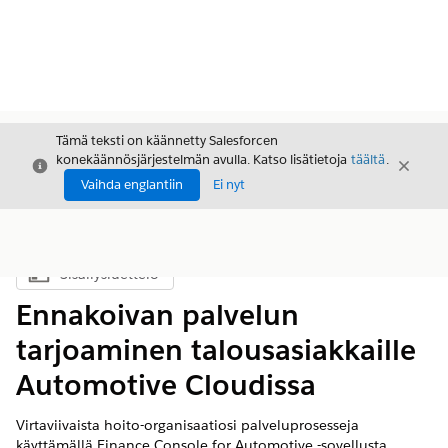
Tämä teksti on käännetty Salesforcen
konekäännösjärjestelmän avulla. Katso lisätietoja
täältä
.
Sulje
Sulje
Sulje
Vaihda englantiin
Ei nyt
Sisällysluettelo
Näytä sisällysluettelo
Ennakoivan palvelun
tarjoaminen talousasiakkaille
Automotive Cloudissa
Virtaviivaista hoito-organisaatiosi palveluprosesseja
käyttämällä Finance Console for Automotive -sovellusta.