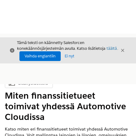
Tämä teksti on käännetty Salesforcen
konekäännösjärjestelmän avulla. Katso lisätietoja
täältä
.
Sulje
Sulje
Sulje
Vaihda englantiin
Ei nyt
Sisällysluettelo
Näytä sisällysluettelo
Miten finanssitietueet
toimivat yhdessä Automotive
Cloudissa
Katso miten eri finanssitietueet toimivat yhdessä Automotive
Cloudissa. Voit mallinntaa lainojen ja liisojen, omaisuuksien,