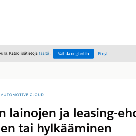
lla. Katso lisätietoja
täältä
.
Vaihda englantiin
Ei nyt
AUTOMOTIVE CLOUD
 lainojen ja leasing-eh
en tai hylkääminen