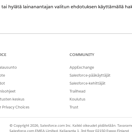
ä tai hylätä lainanantajan valitun ehdotuksen käyttämällä 
encessa
-,
Unlimited Edition
- ja
Developer Edition
-versioissa.
RCE
COMMUNITY
TARVITTAVAT KÄYTTÖOIKEUDET
alausunto
AppExchange
Ajoneuvo- ja omaisuuksien l
ote
Salesforce-pääkäyttäjät
dot
Salesforce-kehittäjät
oud -sivustolle.
 lainanantajan valittu ehdotus työoppaan lisätiedoista Hakemisloma
misohjeet
Trailhead
llinen ehdotus merkitään Hakijan ja lainanantajan valittu -pilkulla.
tusten keskus
Koulutus
r Privacy Choices
Trust
NGELMASI?
© Copyright 2026, Salesforce.com Inc. Kaikki oikeudet pidätetään. Tavarame
hittyä!
Salesforce.com EMEA Limited, Keilaranta 1, 3rd floor 02150 Espoo Finland