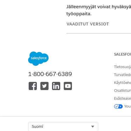
Jälleenmyyjät voivat hyväksy
työoppaita.
VAADITUT VERSIOT
Käytettävissä: Lightning Experi
Käytettävissä:
Enterprise Edition
SALESFO
Tietosuoj
1-800-667-6389
Määritelmien luominen:
Turvatied
Käyttöeh
Kirjaudu sisään Experience Cl
Hyväksy tai hylkää lopullinen
Osallistu
Kun napsautat
Hyväksy
, lopu
Evästease
You
RATKAISIKO TÄMÄ ARTIKKELI O
Select Org
Suomi
Anna palautetta, jotta voimme ke