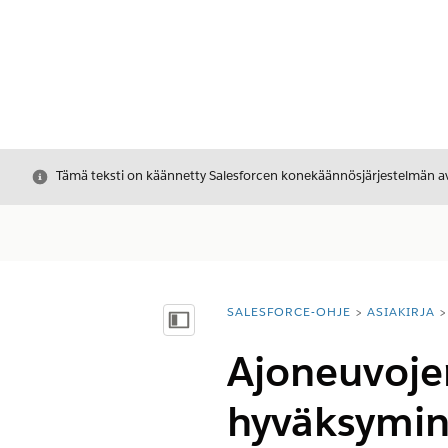
Sulje
Tämä teksti on käännetty Salesforcen konekäännösjärjestelmän avu
SALESFORCE-OHJE
ASIAKIRJA
Olet tässä:
Näytä sisällysluettelo
Ajoneuvojen
hyväksymin