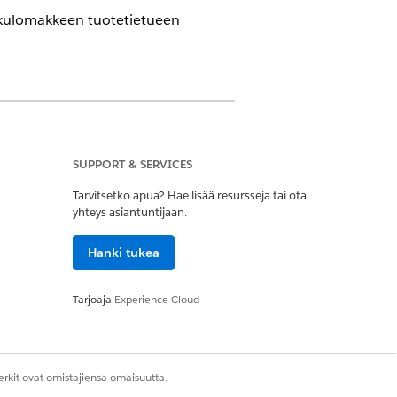
hakulomakkeen tuotetietueen
SUPPORT & SERVICES
Tarvitsetko apua? Hae lisää resursseja tai ota
yhteys asiantuntijaan.
ainaus -käyttöoikeusjoukko
Hanki tukea
kkeen tuote -tietuesivulta.
Tarjoaja
Experience Cloud
rkit ovat omistajiensa omaisuutta.
Kyllä
Ei