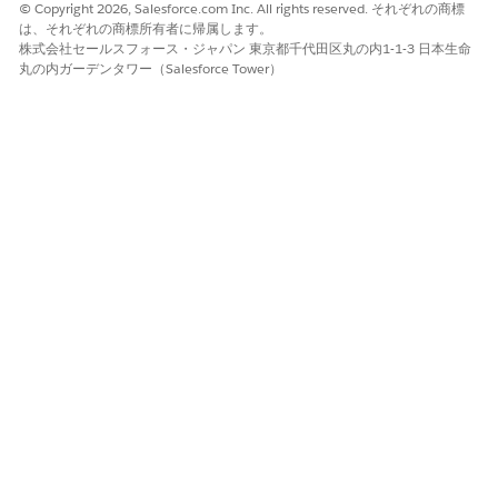
© Copyright 2026, Salesforce.com Inc. All rights reserved. それぞれの商標
[Other Reports (その他のレポート)] カテゴリで、上記で
は、それぞれの商標所有者に帰属します。
作成したカスタムレポートタイプの [
Start Report (レポー
株式会社セールスフォース・ジャパン 東京都千代田区丸の内1-1-3 日本生命
丸の内ガーデンタワー（Salesforce Tower）
ト
の開始)] をクリックします。
[保存して実行]
をクリックします。
レポート名を入力し、変更を保存します。
この記事で問題は解決されましたか?
ご意見をお待ちしております。
はい
いいえ