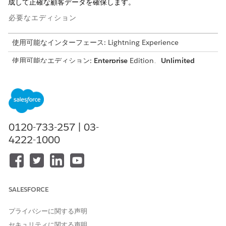
成して正確な顧客データを確保します。
必要なエディション
使用可能なインターフェース: Lightning Experience
使用可能なエディション:
Enterprise
Edition、
Unlimited
Edition、および
Developer
Edition
必要なユーザー権限
重複ルールおよび一致ルール
「アプリケーションのカスタ
を作成、編集、または削除す
マイズ」
0120-733-257 | 03-
る
4222-1000
重複ルールおよび一致ルール
「アプリケーションのカスタ
を有効化および無効化する
マイズ」
重複ルールおよび一致ルール
「設定・定義を参照する」
を表示する
SALESFORCE
Applicant オブジェクトの
一致ルールを
作成して有効化し、重
プライバシーに関する声明
複レコードをチェックする一致条件を定義します。
セキュリティに関する声明