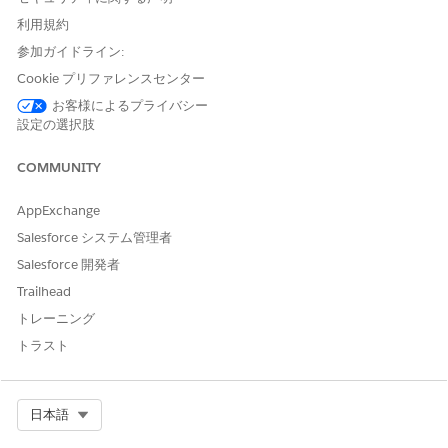
重複ルール
を作成して、ユーザーが重複する申込人レコードを
利用規約
作成しようとしたときに実行するアクションを定義します。
カスタムレポートタイプを作成して、重複する申込者レコード
参加ガイドライン:
を表示するためのレポートを作成します。
Cookie プリファレンスセンター
[設定] から、[クイック検索] ボックスに「
」と入
レポート
お客様によるプライバシー
力し、[
レポートタイプ]
を選択します。
設定の選択肢
[新規カスタムレポートタイプ]
をクリックします。
[主オブジェクト] で、[
申込者]
を検索して選択します。
COMMUNITY
カスタムレポートタイプの表示ラベルと説明を入力しま
す。
AppExchange
[カテゴリに保存] で、[その
他のレポート
] を選択します。
[状況] で、[
リリース済み]
を選択します。
Salesforce システム管理者
[次へ]
をクリックします。
Salesforce 開発者
(クリック
して別のオブジェクトを関連付ける) をクリック
Trailhead
し、[
Duplicate Record Items
(重複レコード項目)] を検索
トレーニング
して選択します。
選択を維持
各「A
」レコードには、関連する「B」レコー
トラスト
ドが少なくとも 1 つ必要です。
[保存]
をクリックします。
アプリケーションランチャーで、[
レポート] を
検索して選
Select Org
日本語
択します。
[新規レポート]
をクリックします。