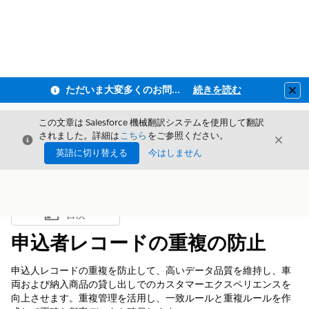
ただいま大変多くのお問い合わせをいただいており、ご連絡までにお時間を頂戴しております
続きを読む
Clo
この文章は Salesforce 機械翻訳システムを使用して翻訳
されました。詳細は
こちら
をご参照ください。
閉じる
閉じ
閉じる
英語に切り替える
今はしません
目次
目次を表示
申込者レコードの重複の防止
申込人レコードの重複を防止して、高いデータ品質を維持し、車
両および納入商品の貸し出しでのカスタマーエクスペリエンスを
向上させます。重複管理を活用し、一致ルールと重複ルールを作