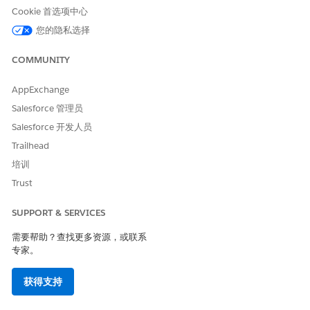
对于主对象，搜索并选择
申请人
。
Cookie 首选项中心
输入自定义报表类型的显示标签和描述。
您的隐私选择
对于类别中的存储，选择
其他报表
。
对于状态，选择已
部署
。
COMMUNITY
单击
下一步
。
单击
(单击以关联其他对象)
，然后搜索并选择
重复记录项
AppExchange
目
。
保留选择
每个 "A" 记录必须至少有一个相关的 "B" 记录
。
Salesforce 管理员
单击
保存
。
Salesforce 开发人员
从应用程序启动程序中，搜索并选择
报表
。
Trailhead
单击
新建报表
。
培训
在“其他报表”类别中，对于您在上面创建的自定义报表类
型，单击
开始报表
。
Trust
单击
保存并运行
。
输入报表名称并保存更改。
SUPPORT & SERVICES
需要帮助？查找更多资源，或联系
专家。
本文章是否解决您的问题？
获得支持
请与我们共享您的想法，以便我们进行改进！
是
否