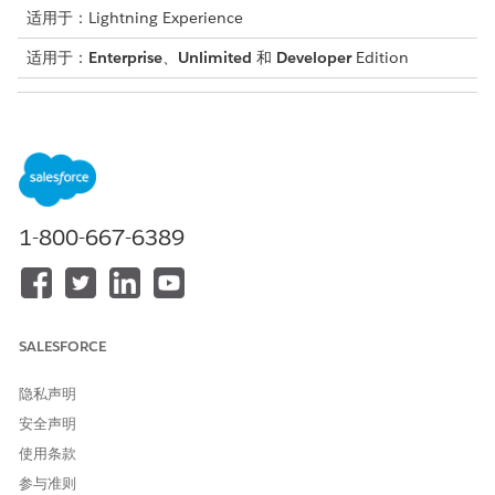
适用于：Lightning Experience
适用于：
Enterprise
、
Unlimited
和
Developer
Edition
所需用户权限
创建、编辑或删除重复规则和
自定义应用程序
匹配规则：
启用和禁用重复规则和匹配规
自定义应用程序
则：
1-800-667-6389
查看重复规则和匹配规则：
查看设置和配置
为申请人对象创建并激活
匹配规则
，并定义匹配条件，以检查重
复记录。
SALESFORCE
创建
重复规则
，以定义用户尝试创建重复申请人记录时要采取的
操作。
隐私声明
创建自定义报表类型，以创建用于查看重复申请人记录的报表。
安全声明
从“设置”中，在快速查找方框中输入
，然后选择
报表类
报表
使用条款
型
。
单击
新建自定义报表类型
。
参与准则