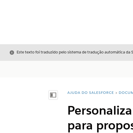
Fechar
Este texto foi traduzido pelo sistema de tradução automática da 
AJUDA DO SALESFORCE
DOCUM
Você está aqui:
Mostrar índice
Personaliz
para propo