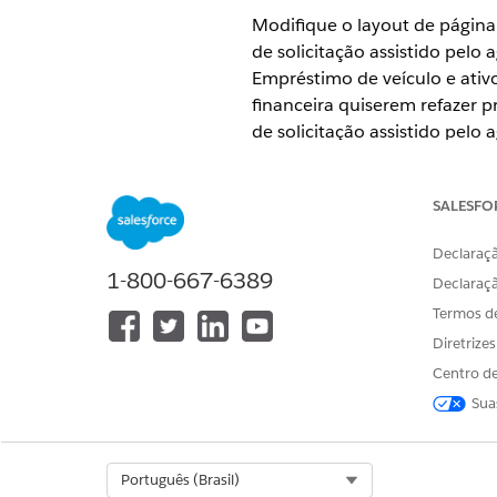
Modifique o layout de página
de solicitação assistido pel
Empréstimo de veículo e ativ
financeira quiserem refazer 
de solicitação assistido pelo
site do Experience Cloud para
EDIÇÕES OBRIGATÓRIAS
SALESFO
Disponível em: Lightning Exper
Declaraçã
1-800-667-6389
Declaraç
Disponível em:
Enterprise
,
Unli
Termos d
Diretrize
Centro de
Para modificar um layout de pá
Sua
Para personalizar OmniScripts,
Depois de configurar um
site
Select Org
Português (Brasil)
das páginas de registro e c