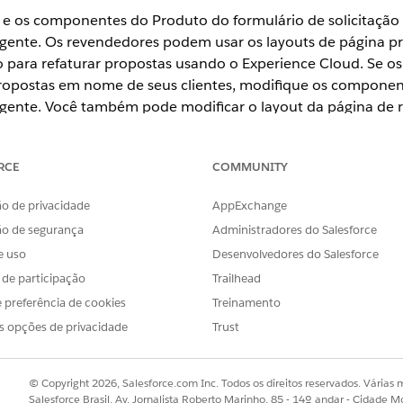
 e os componentes do Produto do formulário de solicitação
o agente. Os revendedores podem usar os layouts de página
o para refaturar propostas usando o Experience Cloud. Se os
propostas em nome de seus clientes, modifique os compone
 agente. Você também pode modificar o layout da página de r
 refazer propostas.
RCE
COMMUNITY
ience
o de privacidade
AppExchange
ão de segurança
Administradores do Salesforce
mited
e
Developer
Editions
e uso
Desenvolvedores do Salesforce
s de participação
Trailhead
PERMISSÕES NECESSÁRIAS AO USUÁRIO
 preferência de cookies
Treinamento
gina:
Personalizar aplicativo
s opções de privacidade
Trust
 Mapeadores de dados e FlexCards:
Administrador do OmniStud
 do Experience Cloud para empréstimo de veículos e ativos
,
© Copyright 2026, Salesforce.com Inc. Todos os direitos reservados. Várias m
omponentes do OmniStudio para reformular propostas de em
Salesforce Brasil, Av. Jornalista Roberto Marinho, 85 - 14º andar - Cidade M