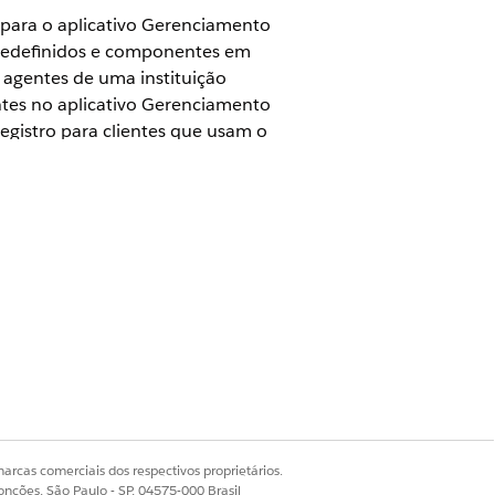
 para o aplicativo Gerenciamento
 predefinidos e componentes em
 agentes de uma instituição
ntes no aplicativo Gerenciamento
egistro para clientes que usam o
io
 faça essas alterações em algumas
arcas comerciais dos respectivos proprietários.
préstimo ou locação. Caso
onções, São Paulo - SP, 04575-000 Brasil