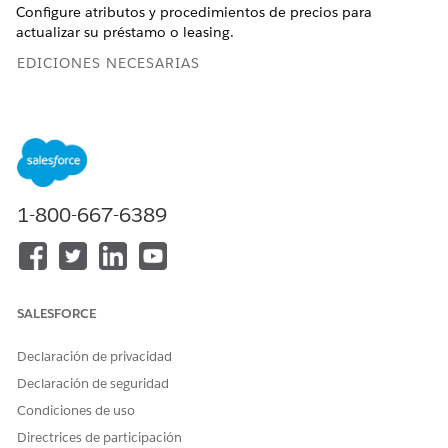
Configure atributos y procedimientos de precios para
actualizar su préstamo o leasing.
EDICIONES NECESARIAS
Disponible en: Lightning Experience
Disponible en:
Enterprise Edition
,
Unlimited Edition
y
Developer Edition
1-800-667-6389
PERMISOS DE USUARIO NECESARIOS
Para crear definiciones de
Conjunto de permisos
atributos:
Diseñador de gestión de
catálogo de productos
SALESFORCE
Para crear atributos que
Tiempo de diseño de
afectan al precio:
precios de Salesforce
Declaración de privacidad
O
Declaración de seguridad
Tiempo de ejecución de
Condiciones de uso
precios de Salesforce
Directrices de participación