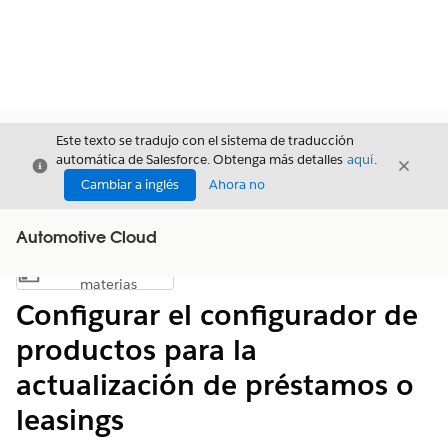
Este texto se tradujo con el sistema de traducción
automática de Salesforce. Obtenga más detalles
aquí
.
Cerrar
Cerrar
Cerrar
Cambiar a inglés
Ahora no
Automotive Cloud
Índice de
Mostrar índice de materias
materias
Configurar el configurador de
productos para la
actualización de préstamos o
leasings