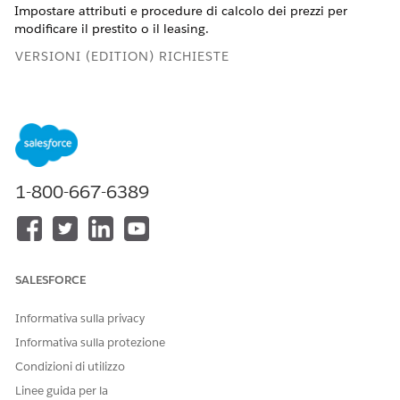
Impostare attributi e procedure di calcolo dei prezzi per
modificare il prestito o il leasing.
VERSIONI (EDITION) RICHIESTE
Disponibile nelle versioni: Lightning Experience
Disponibile nelle versioni:
Enterprise Edition
,
Unlimited
Edition
e
Developer Edition
1-800-667-6389
AUTORIZZAZIONI UTENTE RICHIESTE
Per creare definizioni
Insieme di autorizzazioni
attributo:
Product Catalog
Management Designer
SALESFORCE
Per creare attributi che
Tempo di progettazione
influiscono sul prezzo:
prezzi Salesforce
Informativa sulla privacy
O
Informativa sulla protezione
Tempo di esecuzione prezzi
Condizioni di utilizzo
Salesforce
Linee guida per la