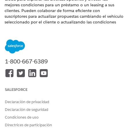
mejores condiciones para un préstamo o un leasing a sus
clientes. Pueden colaborar de forma eficiente con
suscriptores para actualizar propuestas cambiando el vehículo
seleccionado por el cliente o actualizando las condiciones
financieras de un préstamo o leasing. Los concesionarios
también pueden aceptar o rechazar una propuesta
compartida por los suscriptores.
EDICIONES NECESARIAS
1-800-667-6389
Disponible en: Lightning Experience
Disponible en:
Enterprise Edition
,
Unlimited Edition
y
Developer Edition
SALESFORCE
Declaración de privacidad
Declaración de seguridad
Asegúrese de que su administrador configuró el valor
NOTA
Condiciones de uso
de lista de selección Revisado de solicitante para el campo
Seleccionado por en el objeto Propuesta de producto de
Directrices de participación