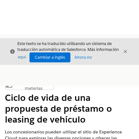
Este texto se ha traducido utilizando un sistema de
traducción automática de Salesforce. Más información
Cerrar
Cerrar
Cerrar
aquí
.
Cambiar a inglés
Ahora no
Índice de
Mostrar índice de materias
materias
Ciclo de vida de una
propuesta de préstamo o
leasing de vehículo
Los concesionarios pueden utilizar el sitio de Experience
Cloud para explorar las diversas opciones y ofrecer las