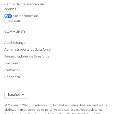
formulario de solicitud.
Centro de preferencias de
cookies
Los suscriptores, clientes y concesionarios pueden identificar
Sus opciones de
las propuestas en varias etapas de su ciclo de vida con la
privacidad
ayuda de atributos específicos de las propuestas.
COMMUNITY
ESCENARIO
ESTADO DE
ETAPA DE
PASTILLA DE
PROPUESTA
PROPUESTA
PROPUESTA
AppExchange
Un cliente,
No activo
Precalificado
—
Administradores de Salesforce
un
Desarrolladores de Salesforce
concesionari
o o un
Trailhead
suscriptor
Formación
visualiza
todas las
Confianza
ofertas de
préstamo o
leasing
presentadas
Select Org
Español
durante la
admisión de
© Copyright 2026, Salesforce.com Inc. Todos los derechos reservados. Las
la solicitud.
distintas marcas comerciales pertenecen a sus respectivos propietarios.