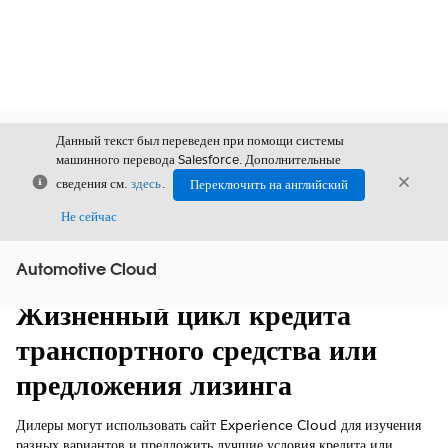
Данный текст был переведен при помощи системы
машинного перевода Salesforce. Дополнительные
Закрыть
Закры
сведения см.
здесь
.
Переключить на английский
Закрыт
Не сейчас
Automotive Cloud
Содержание
Показать содержание
Жизненный цикл кредита
транспортного средства или
предложения лизинга
Дилеры могут использовать сайт Experience Cloud для изучения
разных вариантов и предложить лучшие условия кредита или