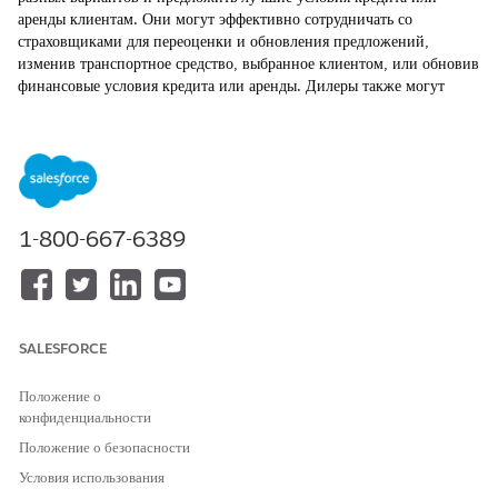
аренды клиентам. Они могут эффективно сотрудничать со
страховщиками для переоценки и обновления предложений,
изменив транспортное средство, выбранное клиентом, или обновив
финансовые условия кредита или аренды. Дилеры также могут
принять или отклонить предложение, предоставленное
страховщиками.
ТРЕБУЕМЫЕ ВЕРСИИ
Доступно в версиях: Lightning Experience
1-800-667-6389
Доступно в версиях:
Enterprise Edition
,
Unlimited Edition
и
Developer Edition
.
SALESFORCE
Положение о
Убедитесь, что администратор настроил
ПРИМЕЧАНИЕ
конфиденциальности
значение раскрывающегося списка «Пересмотрено заявителем»
Положение о безопасности
для поля «Выбрано» в объекте «Предложение продукта формы
Условия использования
заявки».