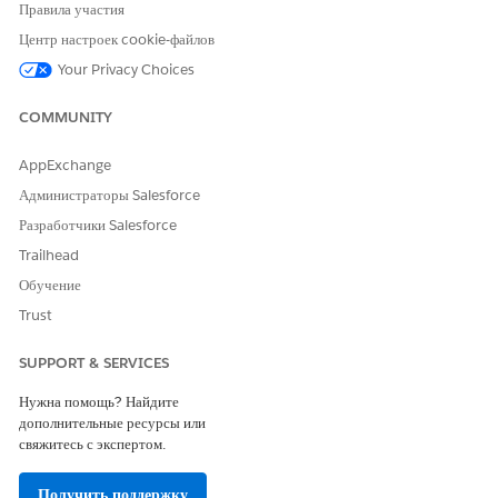
Правила участия
Центр настроек cookie-файлов
Страховщики, клиенты и дилеры могут идентифицировать
предложения на разных этапах их жизненного цикла посредством
Your Privacy Choices
определенных атрибутов предложений.
COMMUNITY
СЦЕНАРИЙ
СТАТУС
ЭТАП
ТАБЛЕТКИ
ПРЕДЛОЖЕН
ПРЕДЛОЖЕН
ПРЕДЛОЖЕН
AppExchange
ИЯ
ИЯ
ИЯ
Администраторы Salesforce
Клиент, дилер
Неактивные
Предваритель
—
Разработчики Salesforce
или
ный отбор
андеррайтер
Trailhead
просматривае
Обучение
т все
предложения
Trust
кредита или
аренды,
SUPPORT & SERVICES
представленн
ые во время
Нужна помощь? Найдите
приема
дополнительные ресурсы или
заявок.
свяжитесь с экспертом.
Клиент или
Активно
Предваритель
Заявитель
агент
ный отбор
выбран
Получить поддержку