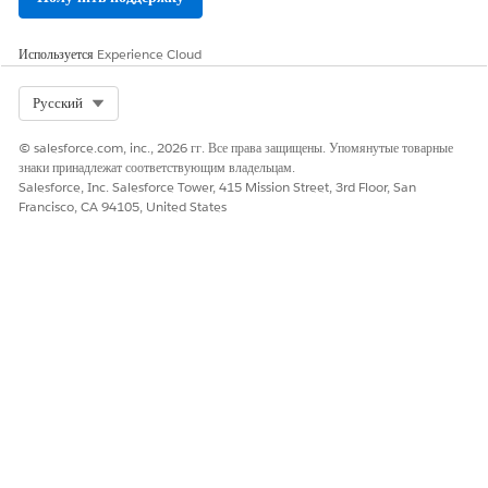
выбирает
предложение
для отправки
Используется
Experience Cloud
заявки.
Select Org
Русский
Страховщик
Активно
Итог
Кредитор
создает или
выбран
клонирует
© salesforce.com, inc., 2026 гг. Все права защищены. Упомянутые товарные
предложение
знаки принадлежат соответствующим владельцам.
во время
Salesforce, Inc. Salesforce Tower, 415 Mission Street, 3rd Floor, San
процесса
Francisco, CA 94105, United States
принятия
решения,
просматривае
т условия и
выбирает
предложение.
Дилер
Активно
Предваритель
Заявитель
повторяет
ный отбор
пересмотрен
предложение,
отправленное
страховщиком
, и создает
предложение