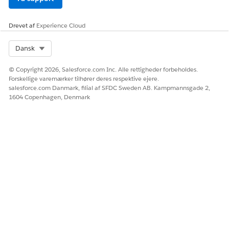
Giv os besked, så vi kan forbedre os!
Ja
Nej
Drevet af
Experience Cloud
Select Org
Dansk
© Copyright 2026, Salesforce.com Inc. Alle rettigheder forbeholdes.
Forskellige varemærker tilhører deres respektive ejere.
salesforce.com Danmark, filial af SFDC Sweden AB. Kampmannsgade 2,
1604 Copenhagen, Denmark