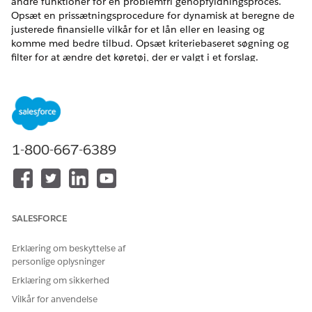
andre funktioner for en problemfri genopfyldningsproces.
Opsæt en prissætningsprocedure for dynamisk at beregne de
justerede finansielle vilkår for et lån eller en leasing og
komme med bedre tilbud. Opsæt kriteriebaseret søgning og
filter for at ændre det køretøj, der er valgt i et forslag.
EDITIONSHEADING
Tilgængelig i: Lightning Experience
Tilgængelig i:
Enterprise
,
Unlimited
og
Developer
Edition
1-800-667-6389
Opsæt produktkonfiguration for genopfyldning af lån
eller leasing
Opsæt attributter og prissætningsprocedurer for at
genopfylde dit lån eller din leasing.
SALESFORCE
Konfigurer kriteriebaseret søgning og filter for køretøjs- og
aktivudlån
Erklæring om beskyttelse af
På vegne af kunderne kan forhandlere genopfylde et
personlige oplysninger
aktivt lån eller et leasingforslag ved at ændre det valgte
Erklæring om sikkerhed
køretøj på applikationen. De kan anmode om et andet
Vilkår for anvendelse
køretøj for at opfylde kundekrav ved at bruge