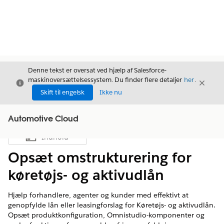
Denne tekst er oversat ved hjælp af Salesforce-
maskinoversættelsessystem. Du finder flere detaljer
her
.
Luk
Luk
Luk
Skift til engelsk
Ikke nu
Automotive Cloud
Indhold
Vis indholdsfortegnelse
Opsæt omstrukturering for
køretøjs- og aktivudlån
Hjælp forhandlere, agenter og kunder med effektivt at
genopfylde lån eller leasingforslag for Køretøjs- og aktivudlån.
Opsæt produktkonfiguration, Omnistudio-komponenter og