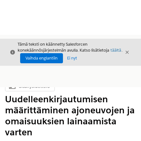
Tämä teksti on käännetty Salesforcen
konekäännösjärjestelmän avulla. Katso lisätietoja
täältä
.
Sulje
Sulje
Sulje
Vaihda englantiin
Ei nyt
Sisällysluettelo
Näytä sisällysluettelo
Uudelleenkirjautumisen
määrittäminen ajoneuvojen ja
omaisuuksien lainaamista
varten