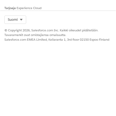
sivuasettelua asiakkaille, jotka käyttävät Experience Cloud
Tarjoaja
Experience Cloud
-sivustoa ehdotusten lisäämiseen.
Select Org
Suomi
© Copyright 2026, Salesforce.com Inc. Kaikki oikeudet pidätetään.
Tavaramerkit ovat omistajiensa omaisuutta.
RATKAISIKO TÄMÄ ARTIKKELI ONGELMASI?
Salesforce.com EMEA Limited, Keilaranta 1, 3rd floor 02150 Espoo Finland
Anna palautetta, jotta voimme kehittyä!
Kyllä
Ei