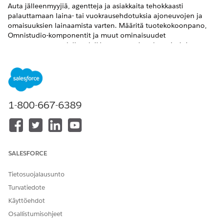
Auta jälleenmyyjiä, agentteja ja asiakkaita tehokkaasti
palauttamaan laina- tai vuokrausehdotuksia ajoneuvojen ja
omaisuuksien lainaamista varten. Määritä tuotekokoonpano,
Omnistudio-komponentit ja muut ominaisuudet
saumattoman uudelleenleikkausprosessin takaamiseksi.
Määritä hinnoittelutoimenpide laskeaksesi lainan tai
vuokrasopimuksen uudet talousehdot dynaamisesti ja
löytääksesi parempia tarjouksia. Määritä Ehtoihin perustuva
haku ja suodatin muuttaaksesi ehdotuksessa valittua
ajoneuvoa.
1-800-667-6389
VAADITUT VERSIOT
Käytettävissä: Lightning Experiencessa
Käytettävissä:
Enterprise Edition
-,
Unlimited Edition
- ja
SALESFORCE
Developer Edition
-versioissa.
Tietosuojalausunto
Tuotekokoonpanon määrittäminen lainojen tai liidien
Turvatiedote
korvaamista varten
Määritä attribuutteja ja hinnoittelutoimenpiteitä lainasi
Käyttöehdot
tai vuokrasopimuksesi täyttämiseksi.
Osallistumisohjeet