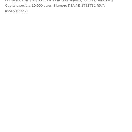
salesforce.com Italy S.r.l., Piazza Filippo Meda 5, 20121 Milano (MI)
Capitale sociale 10.000 euro - Numero REA MI-1785731 P.IVA
04959160963
QUESTO ARTICOLO HA RISOLTO IL PROBLEMA?
Facci sapere, così possiamo migliorare!
Sì
No