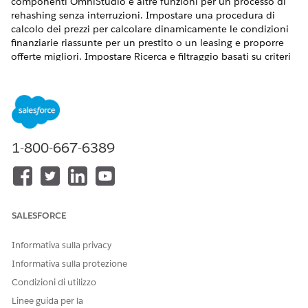
componenti OmniStudio e altre funzioni per un processo di
rehashing senza interruzioni. Impostare una procedura di
calcolo dei prezzi per calcolare dinamicamente le condizioni
finanziarie riassunte per un prestito o un leasing e proporre
offerte migliori. Impostare Ricerca e filtraggio basati su criteri
per modificare il veicolo selezionato in una proposta.
VERSIONI (EDITION) RICHIESTE
Disponibile nelle versioni: Lightning Experience
1-800-667-6389
Disponibile nelle versioni:
Enterprise Edition
,
Unlimited
Edition
e
Developer Edition
.
Impostazione del configuratore di prodotto per il
rehashing di prestiti o leasing
SALESFORCE
Impostare attributi e procedure di calcolo dei prezzi per
modificare il prestito o il leasing.
Informativa sulla privacy
Configurazione della ricerca e del filtro basati su criteri per
Informativa sulla protezione
il prestito di veicoli e asset
Condizioni di utilizzo
Per conto dei clienti, i concessionari possono modificare
una proposta di prestito o leasing attiva modificando il
Linee guida per la