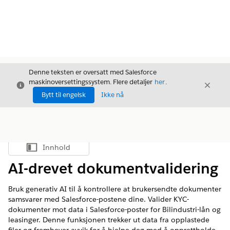
Denne teksten er oversatt med Salesforce
maskinoversettingssystem. Flere detaljer
her
.
Avslutt
Avslut
Avslutt
Bytt til engelsk
Ikke nå
Innhold
Vis innholdsfortegnelse
AI-drevet dokumentvalidering
Bruk generativ AI til å kontrollere at brukersendte dokumenter
samsvarer med Salesforce-postene dine. Valider KYC-
dokumenter mot data i Salesforce-poster for Bilindustri-lån og
leasinger. Denne funksjonen trekker ut data fra opplastede