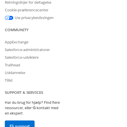
Hvis du ønsker detaljerede trin til opsætning og brug af Omni-
Retningslinjer for deltagelse
Channel-distribution, kan du se
Rutearbejde med Omni-
Cookie-præferencecenter
Channel
.
Uw privacybeslissingen
Du kan distribuere arbejde for følgende objekter i Automotive
Cloud:
COMMUNITY
Ansøgningsformular
AppExchange
Applikationsformularprodukt
Salesforce-administratorer
Salesforce-udviklere
Trailhead
LØSTE DENNE ARTIKEL DIT PROBLEM?
Uddannelse
Giv os besked, så vi kan forbedre os!
Tillid
Ja
Nej
SUPPORT & SERVICES
Har du brug for hjælp? Find flere
ressourcer, eller få kontakt med
en ekspert.
Få support