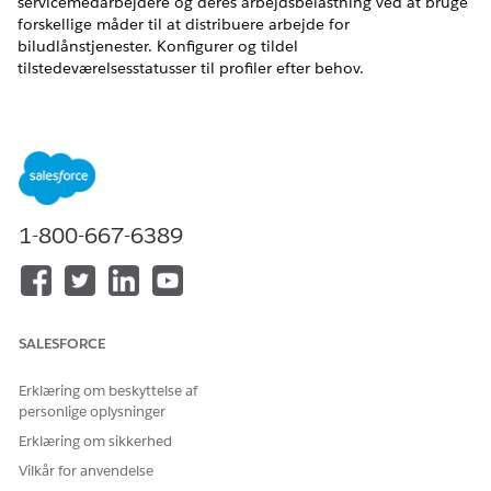
servicemedarbejdere og deres arbejdsbelastning ved at bruge
forskellige måder til at distribuere arbejde for
biludlånstjenester. Konfigurer og tildel
tilstedeværelsesstatusser til profiler efter behov.
EDITIONSHEADING
Tilgængelig i: Lightning Experience
Tilgængelig i:
Enterprise
,
Unlimited
og
Developer
Edition
1-800-667-6389
Sørg for at aktivere følgende funktioner for at bruge denne
funktion.
Opsætning> Funktionsindstillinger> Biler
Opsætning> Funktionsindstillinger> Udlån> Køretøjs- og
aktivudlån
SALESFORCE
Før du aktiverer funktionerne som administrator, skal du sørge
Erklæring om beskyttelse af
for at duplikere tilladelsessættet Køretøj og aktivudlån,
personlige oplysninger
aktivere systemtilladelsen Digitalt udlån og tildele det
Erklæring om sikkerhed
duplikerede tilladelsessæt til dig selv. Du skal også have
profilen Systemadministrator.
Vilkår for anvendelse