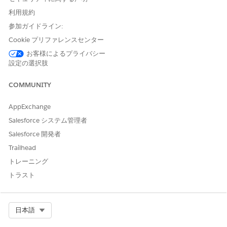
利用規約
オムニチャネルルーティングの設定および使用方法の詳細につい
ては、「
オムニチャネルを使用
した作業の転送」を参照してくだ
参加ガイドライン:
さい。
Cookie プリファレンスセンター
Automotive Cloud では、次のオブジェクトの作業を転送できま
お客様によるプライバシー
す。
設定の選択肢
申込フォーム
COMMUNITY
申込フォーム商品
AppExchange
Salesforce システム管理者
この記事で問題は解決されましたか?
Salesforce 開発者
ご意見をお待ちしております。
Trailhead
はい
いいえ
トレーニング
トラスト
Select Org
日本語