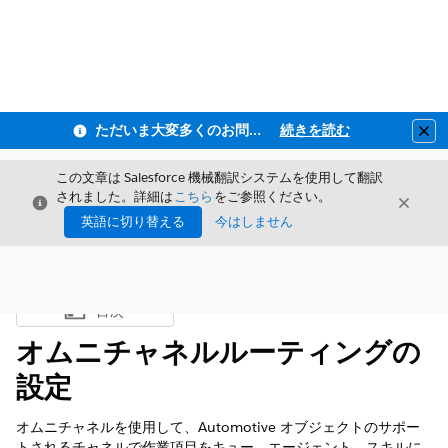
ただいま大変多くのお問い合わせをいただいており、ご連絡までにお時間を頂戴しております
続きを読む
Clo
この文章は Salesforce 機械翻訳システムを使用して翻訳
されました。詳細は
こちら
をご参照ください。
閉じる
閉じ
閉じる
英語に切り替える
今はしません
目次
目次を表示
オムニチャネルルーティングの
設定
オムニチャネルを使用して、Automotive オブジェクトのサポー
トされるチャネルで作業項目をキュー、エージェント、スキルに