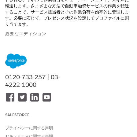
転送します。さまざまな方法で自動車融資サービスの作業を転送
することで、サービス担当者とその作業負荷を効率的に管理しま
す。必要に応じて、プレゼンス状況を設定してプロファイルに割
り当てます。
必要なエディション
使用可能なインターフェース: Lightning Experience
使用可能なエディション:
Enterprise
Edition、
Unlimited
Edition、および
Developer
Edition
0120-733-257 | 03-
この機能を使用するには、次の機能を有効にしてください。
4222-1000
[設定] > [機能設定] > [自動車]
[設定] > [機能設定] > [レンディング] > [車両および納入商品
融資]
管理者として機能を有効にする前に、「車両および納入商品レン
SALESFORCE
ディング」権限セットをコピーして、「オンラインレンディング
管理者ユーザー」システム権限を有効にし、コピーした権限セッ
プライバシーに関する声明
トを自分に割り当ててください。また、システム管理者プロファ
イルも必要です。
セキュリティに関する声明