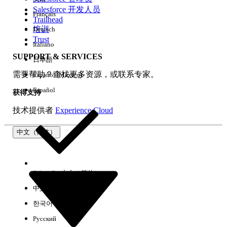
Salesforce 开发人员
Français
体验
Trailhead
培训
Deutsch
Trust
Italiano
SUPPORT & SERVICES
日本語
全部清除
完成
需要帮助？查找更多资源，或联系专家。
Español (México)
Español
获得支持
技术提供者
Experience Cloud
中文（简体）
Select Org
中文（简体）
中文（繁体）
한국어
Русский
没有结果