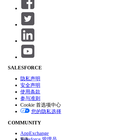
筛选器 (0)
选择筛选器
添加
产品区域
SALESFORCE
功能影响
隐私声明
安全声明
使用条款
参与准则
Cookie 首选项中心
版本
您的隐私选择
COMMUNITY
AppExchange
Salesforce 管理员
英语