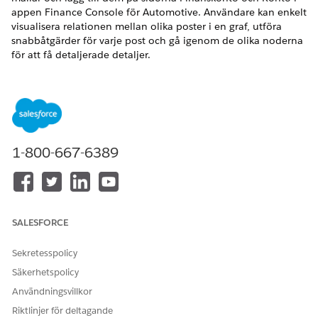
appen Finance Console för Automotive. Användare kan enkelt
visualisera relationen mellan olika poster i en graf, utföra
snabbåtgärder för varje post och gå igenom de olika noderna
för att få detaljerade detaljer.
VERSIONER SOM KRÄVS
Tillgängliga i:
Enterprise
, Unlimited och Developer Editions.
Visualisera lån och leasing relaterade till din kund
1-800-667-6389
Visa information om alla lån och leasingavtal för
captivefinansiering och relaterade intressenter i en visuell
graf för kontoposter. Konfigurera en ARC-graf (ARC-graf)
med information som är relevant för
servicerepresentanter, finanskonsulter och säljchefer som
SALESFORCE
tittar på kontoposter.
Visualisera fordon och intressenter för ett lån eller leasing
Sekretesspolicy
Visa information om alla parter och fordon i en visuell
Säkerhetspolicy
graf för ett finanskonto. Konfigurera en ARC-graf (ARC-
Användningsvillkor
graf) med information som är relevant för
Riktlinjer för deltagande
servicerepresentanter, finanskonsulter och säljchefer som