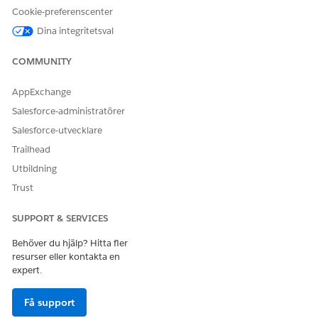
tittar på företagsinterna lån och leasingavtal.
Cookie-preferenscenter
Dina integritetsval
COMMUNITY
LÖSTE DENNA ARTIKEL DITT PROBLEM?
AppExchange
Berätta för oss vad vi kan förbättra!
Salesforce-administratörer
Ja
Nej
Salesforce-utvecklare
Trailhead
Utbildning
Trust
SUPPORT & SERVICES
Behöver du hjälp? Hitta fler
resurser eller kontakta en
expert.
Få support