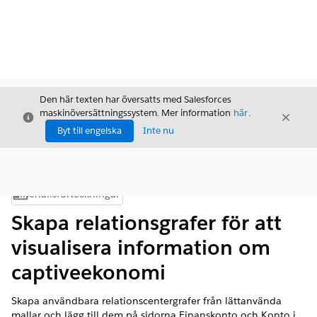
Den här texten har översatts med Salesforces
maskinöversättningssystem. Mer information
här
.
Stäng
Stäng
Stäng
Byt till engelska
Inte nu
Innehållsförteckningar
Visa innehållsförteckning
Skapa relationsgrafer för att
visualisera information om
captiveekonomi
Skapa användbara relationscentergrafer från lättanvända
mallar och lägg till dem på sidorna Finanskonto och Konto i