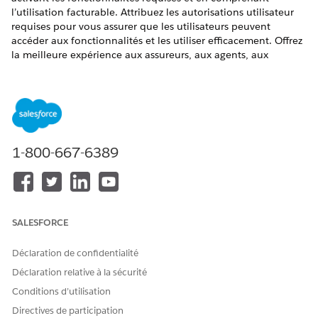
l’utilisation facturable. Attribuez les autorisations utilisateur
requises pour vous assurer que les utilisateurs peuvent
accéder aux fonctionnalités et les utiliser efficacement. Offrez
la meilleure expérience aux assureurs, aux agents, aux
demandeurs et aux concessionnaires en configurant les
valeurs de liste de sélection des champs correspondants dans
tous les objets associés avant d’utiliser les fonctionnalités.
ÉDITIONS REQUISES
1-800-667-6389
Disponible avec : Lightning Experience
Disponible avec :
Enterprise
Edition,
Unlimited
Edition et
Developer
Edition
Activation des fonctionnalités de prêt de véhicules et
SALESFORCE
d’actifs
Examinez les fonctionnalités que vous devez activer pour
Déclaration de confidentialité
utiliser le Prêt de véhicules et d’actifs. Comprenez les types
Déclaration relative à la sécurité
d'utilisation facturables pour lesquels la consommation
Conditions d’utilisation
est calculée.
Directives de participation