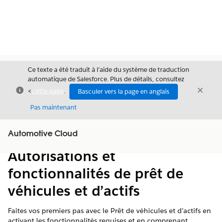
Ce texte a été traduit à l’aide du système de traduction
automatique de Salesforce. Plus de détails, consultez
Fermer
Ferme
<
cette page
.
Basculer vers la page en anglais
Fermer
Pas maintenant
Table des
Automotive Cloud
Afficher la table des matières
matières
Autorisations et
fonctionnalités de prêt de
véhicules et d’actifs
Faites vos premiers pas avec le Prêt de véhicules et d’actifs en
activant les fonctionnalités requises et en comprenant