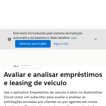
Este texto foi traduzido pelo sistema de tradução
automática da Salesforce. Mais detalhes
aqui
.
Fechar
Fecha
Fechar
Alternar para inglês
Agora não
Índice
Mostrar índice
Avaliar e analisar empréstimos
e leasing de veículo
Use o aplicativo Empréstimo de veículo e ativo no Automotive
Cloud como um subscritor para avaliar e analisar as
solicitações enviadas por clientes ou por agentes em nome