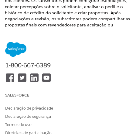
dos clientes. Os subscritores podem configurar estipulações,
coletar percepções sobre o solicitante, analisar o perfil e o
histórico de crédito do solicitante e criar propostas. Após
negociações e revisão, os subscritores podem compartilhar as
propostas finais com revendedores para aceitação ou
rejeição.
EDIÇÕES OBRIGATÓRIAS
Disponível em: Edições
Enterprise
,
Unlimited
e
Developer
.
1-800-667-6389
Explorar o Console do subscritor no aplicativo de
empréstimo de veículo e ativo
Subscritores em uma organização financeira cativa ou
bancária podem usar o aplicativo Console de empréstimo
de veículo e ativo para avaliar cada solicitação enviada
SALESFORCE
pelos solicitantes, analisar o risco e a elegibilidade e
projetar ofertas para um empréstimo ou leasing. Revise as
Declaração de privacidade
principais informações disponíveis em uma página de
Declaração de segurança
registro de Produto do formulário de solicitação que
Termos de uso
ajudam os subscritores em seu trabalho diário.
Diretrizes de participação
Configurar estipulações para empréstimos e leasing de