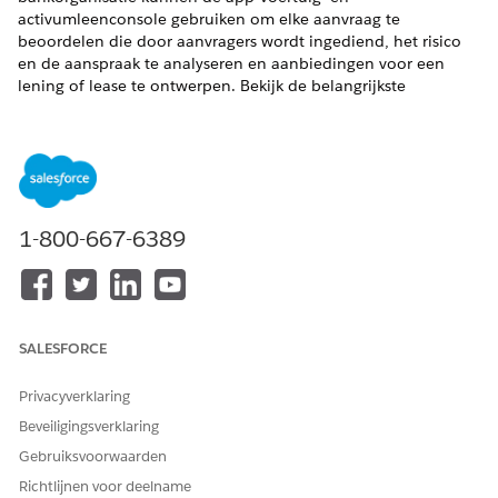
activumleenconsole gebruiken om elke aanvraag te
beoordelen die door aanvragers wordt ingediend, het risico
en de aanspraak te analyseren en aanbiedingen voor een
lening of lease te ontwerpen. Bekijk de belangrijkste
informatie die beschikbaar is op een recordpagina Product
van aanvraagformulier en die verzekeraars helpt bij hun
dagelijkse werk.
VEREISTE EDITIONS
1-800-667-6389
Beschikbaar in:
Enterprise
,
Unlimited
en
Developer
Edition.
Verzekeraars gebruiken vaak verschillende systemen en
meerdere aanvragen om de krediethistorie van een aanvrager
te analyseren, inkomen te verifiëren, ondersteunende
SALESFORCE
documentatie in te dienen en persoonlijke gegevens te
verzamelen om te bepalen of deze in aanmerking komt voor
een lening of lease. De aangepaste recordpagina Product van
Privacyverklaring
aanvraagformulier is een console die het beslissingsproces
Beveiligingsverklaring
stroomlijnt en onderbewusten helpt aanvragen sneller en
Gebruiksvoorwaarden
nauwkeuriger te analyseren.
Richtlijnen voor deelname