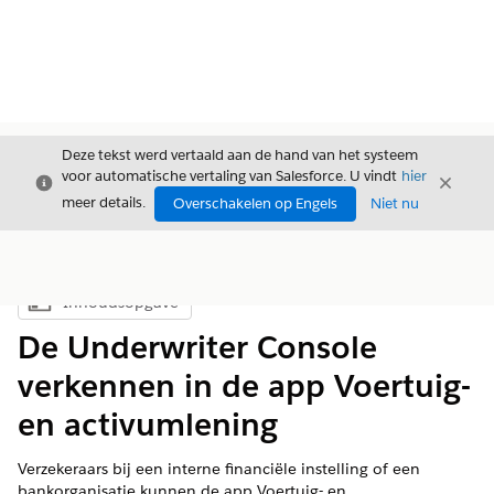
Deze tekst werd vertaald aan de hand van het systeem
voor automatische vertaling van Salesforce. U vindt
hier
Sluiten
Sluite
Sluiten
meer details.
Overschakelen op Engels
Niet nu
Inhoudsopgave
Inhoudsopgave weergeven
De Underwriter Console
verkennen in de app Voertuig-
en activumlening
Verzekeraars bij een interne financiële instelling of een
bankorganisatie kunnen de app Voertuig- en