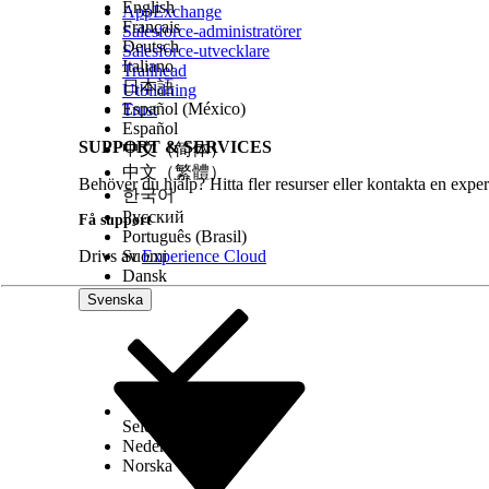
English
AppExchange
Français
Salesforce-administratörer
Deutsch
Salesforce-utvecklare
Italiano
Trailhead
日本語
Utbildning
Español (México)
Trust
Español
SUPPORT & SERVICES
中文（简体）
中文（繁體）
Behöver du hjälp? Hitta fler resurser eller kontakta en exper
한국어
Русский
Få support
Português (Brasil)
Drivs av
Suomi
Experience Cloud
Dansk
Svenska
Select Org
Svenska
Nederlands
Norska