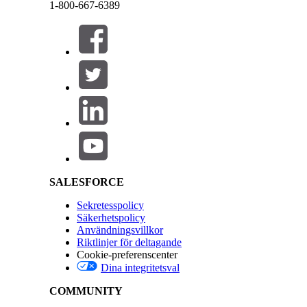
eller leasing till sina kunder. De kan effektivt s
1-800-667-6389
fordon som valts av kunden eller genom att uppdate
Stäng
Stäng
eller avvisa ett förslag som delas av försäkringsgiv
Omhasha förslag på fordonslån och leasing
På en Experience Cloud-webbplats kan återförsäljar
ändra betalningsstrukturen och det valda fordonet
ytterligare granskning och delar dessa förslag med 
Acceptera eller avvisa fordonslån och leasingförsl
Salesforce Help | Article
Återförsäljarna kan acceptera eller avvisa det val
ansökningsformuläret.
LÖSTE DENNA ARTIKEL DITT PROBLEM?
Berätta för oss vad vi kan förbättra!
SALESFORCE
Sekretesspolicy
Säkerhetspolicy
Användningsvillkor
Riktlinjer för deltagande
Cookie-preferenscenter
Dina integritetsval
COMMUNITY