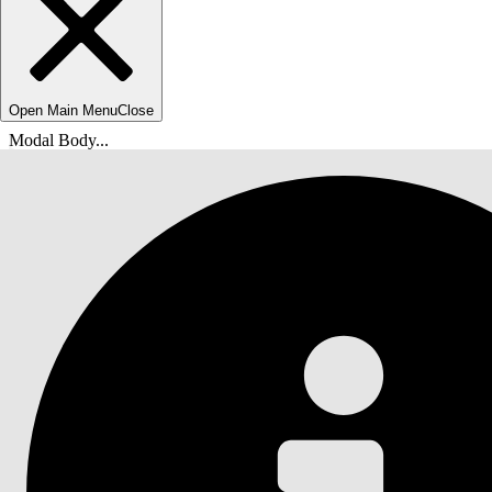
Open Main Menu
Close
Modal Body...
Du är här:
Salesforce-hjälp
Dokument
Automotive Cloud