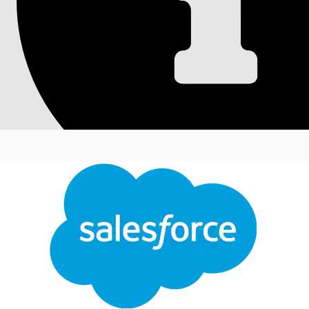
Granska och stäng 
leasing
Återförsäljare kan använda Experience Cloud-webbp
intagningsprocessen, ändra och förhandla om villko
försäkringsgivaren delar det slutgiltiga förslaget
antingen ändra fordonet eller de ekonomiska villkor
arbetsguiden på en postsida för ansökningsformul
avvisa det slutgiltiga förslaget med bara ett klick.
Versioner som krävs
Stäng
Tillgängliga i: Lightning Experience
Den här texten har översatts med Salesforces maskinöversättningssystem. Mer information
h
Tillgängliga i:
Enterprise
, Unlimited och Developer 
Livscykel för ett fordonslån eller leasingförslag
Återförsäljare kan använda Experience Cloud-webbpl