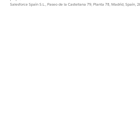
Salesforce Spain S.L., Paseo de la Castellana 79, Planta 7ª, Madrid, Spain, 
Gestión de aplicaciones asistida por agentes para enviar solicitudes
r el sitio de Experience Cloud para solicitar préstamos y leasing, r
stas compartidas por los suscriptores para su revisión. Utilice la C
mbolso de extremo a extremo.
de crédito en Automotive Cloud
éstamos de automoción utilizando información reportada de la ofici
ver y comparar detalles de agencias de crédito a través de los regis
iones de oficinas principales como Experian y Equifax, proporcionan
Evalúe la solvencia, verifique la identidad y detecte fraudes, lo que
oceso de suscripción, garantizando el cumplimiento de las leyes de
PROBLEMA?
ejorar!