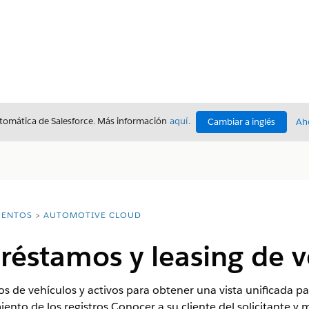
utomática de Salesforce. Más información
aquí
.
Cambiar a inglés
Ah
ENTOS
AUTOMOTIVE CLOUD
réstamos y leasing de v
os de vehículos y activos para obtener una vista unificada pa
ento de los registros Conocer a su cliente del solicitante y me