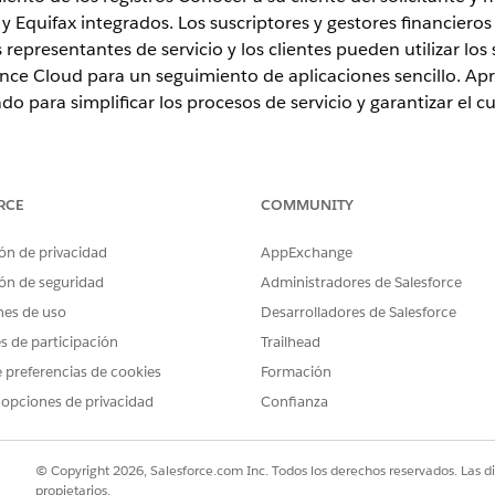
 y Equifax integrados. Los suscriptores y gestores financier
 representantes de servicio y los clientes pueden utilizar los
ence Cloud para un seguimiento de aplicaciones sencillo. Ap
o para simplificar los procesos de servicio y garantizar el c
RCE
COMMUNITY
n
,
Unlimited Edition
y
Developer Edition
ón de privacidad
AppExchange
es de personas clave en finanzas de automoción
ón de seguridad
Administradores de Salesforce
plicadas en el proceso de préstamo de automoción y comprenda su
nes de uso
Desarrolladores de Salesforce
es de participación
Trailhead
vehículos y activos
 preferencias de cookies
Formación
s de vehículos y activos para obtener una vista integral de todas la
 registros relacionados para vehículos o activos. Los gerentes finan
 opciones de privacidad
Confianza
puntuación de crédito y la información personal sobre los solicitant
s registros de identidad de Conocer su cliente utilizados para la sele
olicitantes, todo desde la consola. Los suscriptores también pueden
© Copyright 2026, Salesforce.com Inc. Todos los derechos reservados. Las d
s con una aplicación, crear propuestas y asignar elementos de acci
propietarios.