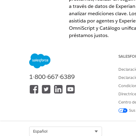
a través de datos de Experian
analizar mediciones clave. Los
asistida por agentes y Experi
OmniScript y Catálogo unificad
préstamos justos.
EDICIONES NECESARIAS
SALESFO
Disponible en:
Enterprise Editio
Declaraci
Funciones y responsabilidad
1-800-667-6389
Declaraci
Revise las personas clave im
Condicio
con la solicitud.
Directric
Simplificar los préstamos de 
Centro de
Utilice la Consola de préstamo
información del solicitante y
Sus
del empleo, los ingresos, la 
obligaciones, los activos y lo
documentos cargados por los s
Select Org
Español
mediciones clave relacionada