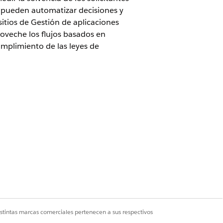
os pueden automatizar decisiones y
 sitios de Gestión de aplicaciones
roveche los flujos basados en
umplimiento de las leyes de
s responsabilidades y cómo interactúan
s solicitudes de préstamo y leasing,
cieros pueden realizar un seguimiento
es. Realice un seguimiento de las
cción y verificación, así como los
 utilizar la consola para analizar
istintas marcas comerciales pertenecen a sus respectivos
ón para una aplicación. Los agentes