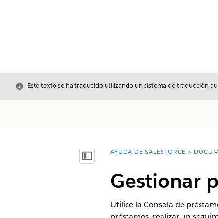
Cerrar
Este texto se ha traducido utilizando un sistema de traducción a
AYUDA DE SALESFORCE
DOCUM
Usted está aquí:
Mostrar índice de materias
Gestionar p
Utilice la Consola de préstam
préstamos, realizar un seguimi