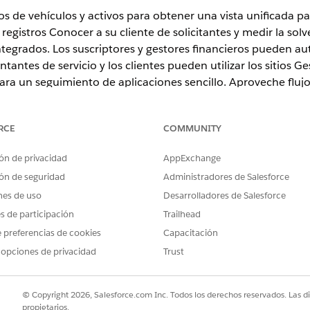
s de vehículos y activos para obtener una vista unificada par
egistros Conocer a su cliente de solicitantes y medir la solve
ntegrados. Los suscriptores y gestores financieros pueden au
tantes de servicio y los clientes pueden utilizar los sitios Ge
ara un seguimiento de aplicaciones sencillo. Aproveche fluj
 los procesos de servicio y garantiza el cumplimiento de leye
RCE
COMMUNITY
n
,
Unlimited Edition
y
Developer Edition
ón de privacidad
AppExchange
ón de seguridad
Administradores de Salesforce
es de personas clave en finanzas de automoción
nes de uso
Desarrolladores de Salesforce
plicadas en el proceso de préstamo de automoción y comprenda su
es de participación
Trailhead
 preferencias de cookies
Capacitación
vehículos y activos
s de vehículos y activos para obtener una vista integral de todas la
 opciones de privacidad
Trust
 registros relacionados para vehículos o activos. Los gerentes fina
puntuaje de crédito y la información personal sobre los solicitantes
© Copyright 2026, Salesforce.com Inc. Todos los derechos reservados. Las d
s registros de identidad Conocer a su cliente utilizados para la selecc
propietarios.