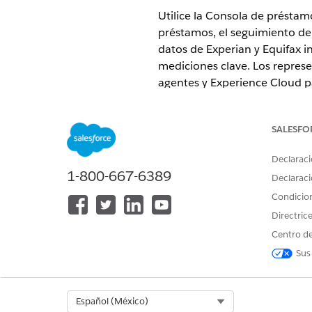
Utilice la Consola de préstamo
préstamos, el seguimiento de r
datos de Experian y Equifax i
mediciones clave. Los represen
agentes y Experience Cloud p
Catálogo unificado simplifica
EDICIONES NECESARIAS
SALESFO
Disponible en:
Enterprise Editio
Declaraci
1-800-667-6389
Declaraci
Funciones y responsabilidad
Condicio
Revise las personas clave im
con la solicitud.
Directric
Centro de
Simplificar los préstamos de 
Utilice la Consola de préstamo
Sus
información de solicitantes y
del empleo, los ingresos, el 
obligaciones, los activos y lo
Select Org
Español (México)