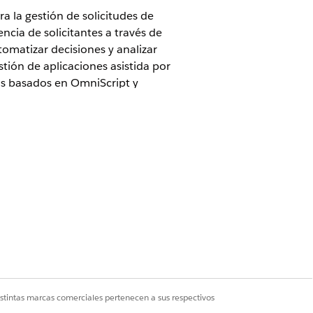
a la gestión de solicitudes de
ncia de solicitantes a través de
tomatizar decisiones y analizar
stión de aplicaciones asistida por
os basados en OmniScript y
s de préstamos justas.
s responsabilidades y cómo interactúan
s solicitudes de préstamos y leasing,
ncieros pueden realizar un seguimiento
. Realice un seguimiento de las
istintas marcas comerciales pertenecen a sus respectivos
ión y la verificación, así como los