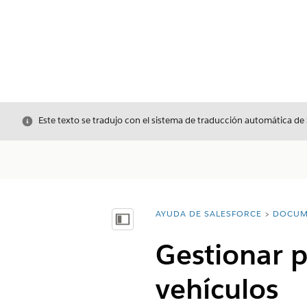
Cerrar
Este texto se tradujo con el sistema de traducción automática de
AYUDA DE SALESFORCE
DOCUM
Usted está aquí:
Mostrar índice de materias
Gestionar 
vehículos