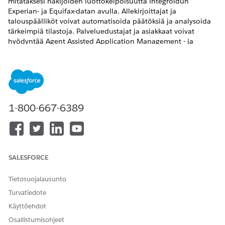
mitataksesi hakijoiden luottokelpoisuutta integroidun
Experian- ja Equifax-datan avulla. Allekirjoittajat ja
talouspäälliköt voivat automatisoida päätöksiä ja analysoida
tärkeimpiä tilastoja. Palveluedustajat ja asiakkaat voivat
hyödyntää Agent Assisted Application Management - ja
Experience Cloud -sivustoja sovellusten saumattoman
seurannan takaamiseksi. Hyödynnä Omniscript-pohjaisia
kulkuja ja yhtenäistetty katalogi virtaviivaistaa
palveluprosesseja ja varmistaa reilun luotonannon
säännösten noudattamisen.
1-800-667-6389
VAADITUT VERSIOT
Käytettävissä:
Enterprise Edition
-,
Unlimited Edition
- ja
Developer Edition
-versioissa.
SALESFORCE
Avainhenkilöiden roolit ja vastuut Automotive Finance -
sovelluksessa
Tietosuojalausunto
Tutustu keskeisiin henkilöihin, jotka osallistuvat
autovuokrausprosessiin, ja ymmärrä heidän
Turvatiedote
vastuualueensa ja miten he vuorovaikuttavat sovelluksen
Käyttöehdot
kanssa.
Osallistumisohjeet