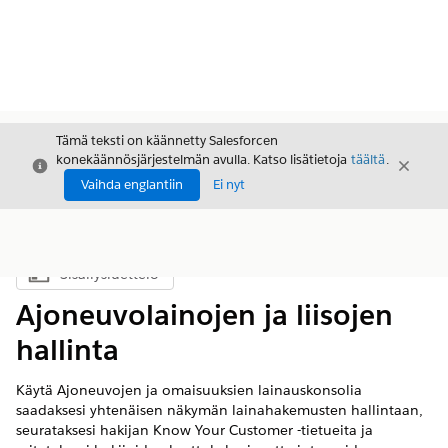
Tämä teksti on käännetty Salesforcen
konekäännösjärjestelmän avulla. Katso lisätietoja
täältä
.
Sulje
Sulje
Sulje
Vaihda englantiin
Ei nyt
Sisällysluettelo
Näytä sisällysluettelo
Ajoneuvolainojen ja liisojen
hallinta
Käytä Ajoneuvojen ja omaisuuksien lainauskonsolia
saadaksesi yhtenäisen näkymän lainahakemusten hallintaan,
seurataksesi hakijan Know Your Customer -tietueita ja