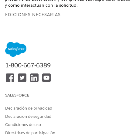
y cómo interactúan con la solicitud.
EDICIONES NECESARIAS
Disponible en: Lightning Experience
Disponible en:
Enterprise Edition
, Unlimited Edition y
Developer Edition
FUNCIÓN
RESPONSABILIDA
¿QUÉ UTILIZAN?
1-800-667-6389
DES
Gerente
Diseñe productos
La Consola de
financiero
financieros, una
préstamos de
lista de
vehículos y
estipulaciones y
activos
SALESFORCE
reglas de precios
proporciona a los
que se utilizan
gestores
Declaración de privacidad
durante el
financieros acceso
proceso de
a información
Declaración de seguridad
admisión y
relacionada con
Condiciones de uso
decisión. Los
las aplicaciones,
gestores
los solicitantes y
Directrices de participación
financieros
otros registros