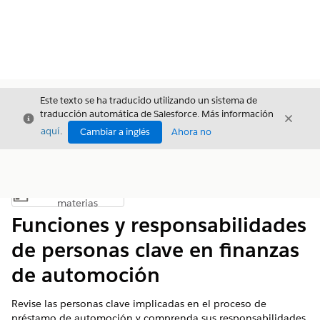
Este texto se ha traducido utilizando un sistema de
traducción automática de Salesforce. Más información
Cerrar
Cerrar
Cerrar
aquí
.
Cambiar a inglés
Ahora no
Índice de
Mostrar índice de materias
materias
Funciones y responsabilidades
de personas clave en finanzas
de automoción
Revise las personas clave implicadas en el proceso de
préstamo de automoción y comprenda sus responsabilidades